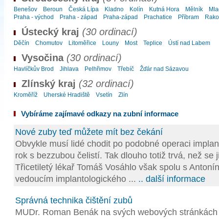
Benešov
Beroun
Česká Lípa
Kladno
Kolín
Kutná Hora
Mělník
Mla
Praha - východ
Praha - západ
Praha-západ
Prachatice
Příbram
Rako
Ústecký kraj
(30 ordinací)
Děčín
Chomutov
Litoměřice
Louny
Most
Teplice
Ústí nad Labem
Vysočina
(30 ordinací)
Havlíčkův Brod
Jihlava
Pelhřimov
Třebíč
Žďár nad Sázavou
Zlínský kraj
(32 ordinací)
Kroměříž
Uherské Hradiště
Vsetín
Zlín
Vybíráme zajímavé odkazy na zubní informace
Nové zuby teď můžete mít bez čekání
Obvykle musí lidé chodit po podobné operaci implan
rok s bezzubou čelistí. Tak dlouho totiž trvá, než se
Třicetiletý lékař Tomáš Vosáhlo však spolu s Anto
vedoucím implantologického ...
.. další informace
Správná technika čištění zubů
MUDr. Roman Benák na svých webových stránkách u