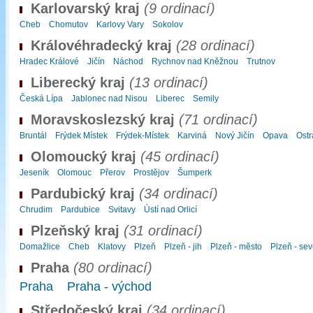
Karlovarský kraj
(9 ordinací)
Cheb
Chomutov
Karlovy Vary
Sokolov
Královéhradecký kraj
(28 ordinací)
Hradec Králové
Jičín
Náchod
Rychnov nad Kněžnou
Trutnov
Liberecký kraj
(13 ordinací)
Česká Lípa
Jablonec nad Nisou
Liberec
Semily
Moravskoslezský kraj
(71 ordinací)
Bruntál
Frýdek Místek
Frýdek-Místek
Karviná
Nový Jičín
Opava
Ostr
Olomoucký kraj
(45 ordinací)
Jeseník
Olomouc
Přerov
Prostějov
Šumperk
Pardubický kraj
(34 ordinací)
Chrudim
Pardubice
Svitavy
Ústí nad Orlicí
Plzeňský kraj
(31 ordinací)
Domažlice
Cheb
Klatovy
Plzeň
Plzeň - jih
Plzeň - město
Plzeň - sev
Praha
(80 ordinací)
Praha
Praha - východ
Středočeský kraj
(34 ordinací)