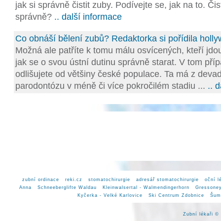
jak si správně čistit zuby. Podívejte se, jak na to. Čis
správně?
.. další informace
Co obnáší bělení zubů? Redaktorka si pořídila hol
Možná ale patříte k tomu málu osvícených, kteří jdo
jak se o svou ústní dutinu správně starat. V tom pří
odlišujete od většiny české populace. Ta má z devad
parodontózu v méně či více pokročilém stadiu ...
.. d
zubní ordinace
reki.cz
stomatochirurgie
adresář stomatochirurgie
oční l
Anna
Schneeberglifte Waldau
Kleinwalsertal - Walmendingerhorn
Gressoney
Kyčerka - Velké Karlovice
Ski Centrum Zdobnice
Šum
Zubní lékaři 