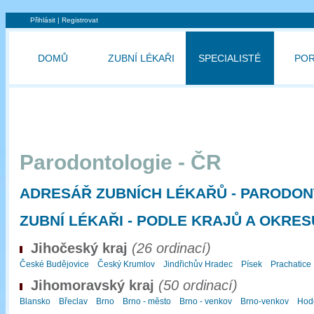
Přihlásit
|
Registrovat
DOMŮ
ZUBNÍ LÉKAŘI
SPECIALISTÉ
PO
Parodontologie - ČR
ADRESÁŘ ZUBNÍCH LÉKAŘŮ - PARODO
ZUBNÍ LÉKAŘI - PODLE KRAJŮ A OKRES
Jihočeský kraj
(26 ordinací)
České Budějovice
Český Krumlov
Jindřichův Hradec
Písek
Prachatice
Jihomoravský kraj
(50 ordinací)
Blansko
Břeclav
Brno
Brno - město
Brno - venkov
Brno-venkov
Hod