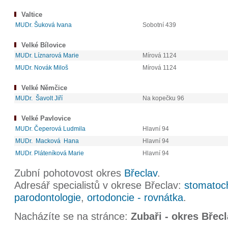
Valtice
MUDr. Šuková Ivana
Sobotní 439
Velké Bílovice
MUDr. Líznarová Marie
Mírová 1124
MUDr. Novák Miloš
Mírová 1124
Velké Němčice
MUDr. Šavolt Jiří
Na kopečku 96
Velké Pavlovice
MUDr. Čeperová Ludmila
Hlavní 94
MUDr. Macková Hana
Hlavní 94
MUDr. Pláteníková Marie
Hlavní 94
Zubní pohotovost okres
Břeclav
.
Adresář specialistů v okrese Břeclav:
stomatoch
parodontologie
,
ortodoncie - rovnátka
.
Nacházíte se na stránce:
Zubaři - okres Břec