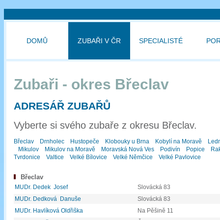
DOMŮ
ZUBAŘI V ČR
SPECIALISTÉ
PO
Zubaři - okres Břeclav
ADRESÁŘ ZUBAŘŮ
Vyberte si svého zubaře z okresu Břeclav.
Břeclav
Drnholec
Hustopeče
Klobouky u Brna
Kobylí na Moravě
Led
Mikulov
Mikulov na Moravě
Moravská Nová Ves
Podivín
Popice
Rak
Tvrdonice
Valtice
Velké Bílovice
Velké Němčice
Velké Pavlovice
Břeclav
MUDr. Dedek Josef
Slovácká 83
MUDr. Dedková Danuše
Slovácká 83
MUDr. Havlíková Oldřiška
Na Pěšině 11