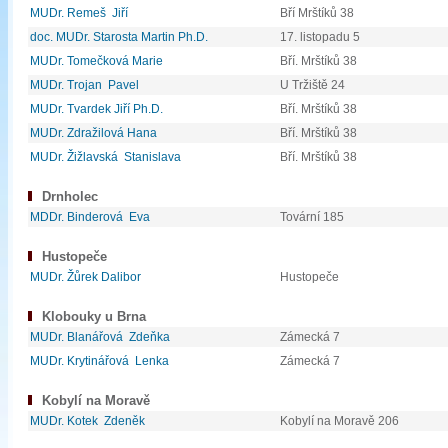
MUDr. Remeš Jiří
Bří Mrštíků 38
doc. MUDr. Starosta Martin Ph.D.
17. listopadu 5
MUDr. Tomečková Marie
Bří. Mrštíků 38
MUDr. Trojan Pavel
U Tržiště 24
MUDr. Tvardek Jiří Ph.D.
Bří. Mrštíků 38
MUDr. Zdražilová Hana
Bří. Mrštíků 38
MUDr. Žižlavská Stanislava
Bří. Mrštíků 38
Drnholec
MDDr. Binderová Eva
Tovární 185
Hustopeče
MUDr. Žůrek Dalibor
Hustopeče
Klobouky u Brna
MUDr. Blanářová Zdeňka
Zámecká 7
MUDr. Krytinářová Lenka
Zámecká 7
Kobylí na Moravě
MUDr. Kotek Zdeněk
Kobylí na Moravě 206