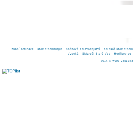
zubní ordinace
stomatochirurgie
sněhové zpravodajství
adresář stomatochi
Vysoká
Skiareál Stará Ves
Herlíkovice
2014 ©
www.vaszuba