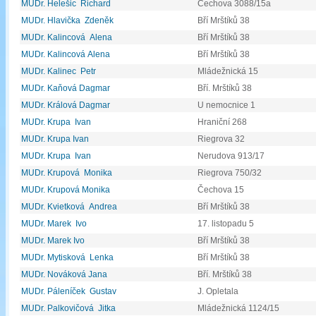
MUDr. Helešic Richard
Čechova 3088/15a
MUDr. Hlavička Zdeněk
Bří Mrštíků 38
MUDr. Kalincová Alena
Bří Mrštíků 38
MUDr. Kalincová Alena
Bří Mrštíků 38
MUDr. Kalinec Petr
Mládežnická 15
MUDr. Kaňová Dagmar
Bří. Mrštíků 38
MUDr. Králová Dagmar
U nemocnice 1
MUDr. Krupa Ivan
Hraniční 268
MUDr. Krupa Ivan
Riegrova 32
MUDr. Krupa Ivan
Nerudova 913/17
MUDr. Krupová Monika
Riegrova 750/32
MUDr. Krupová Monika
Čechova 15
MUDr. Kvietková Andrea
Bří Mrštíků 38
MUDr. Marek Ivo
17. listopadu 5
MUDr. Marek Ivo
Bří Mrštíků 38
MUDr. Mytisková Lenka
Bří Mrštíků 38
MUDr. Nováková Jana
Bří. Mrštíků 38
MUDr. Páleníček Gustav
J. Opletala
MUDr. Palkovičová Jitka
Mládežnická 1124/15