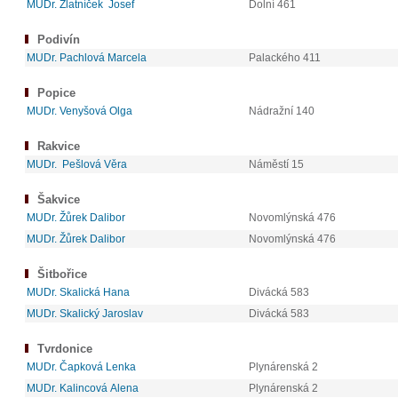
MUDr. Zlatníček Josef
Dolní 461
Podivín
MUDr. Pachlová Marcela
Palackého 411
Popice
MUDr. Venyšová Olga
Nádražní 140
Rakvice
MUDr. Pešlová Věra
Náměstí 15
Šakvice
MUDr. Žůrek Dalibor
Novomlýnská 476
MUDr. Žůrek Dalibor
Novomlýnská 476
Šitbořice
MUDr. Skalická Hana
Divácká 583
MUDr. Skalický Jaroslav
Divácká 583
Tvrdonice
MUDr. Čapková Lenka
Plynárenská 2
MUDr. Kalincová Alena
Plynárenská 2