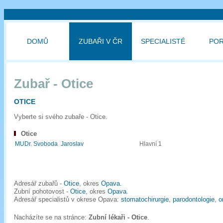
DOMŮ
ZUBAŘI V ČR
SPECIALISTÉ
PO
Zubař - Otice
OTICE
Vyberte si svého zubaře - Otice.
Otice
MUDr. Svoboda Jaroslav
Hlavní 1
Adresář zubařů -
Otice
, okres
Opava
.
Zubní pohotovost -
Otice
, okres
Opava
.
Adresář specialistů v okrese Opava:
stomatochirurgie
,
parodontologie
,
o
Nacházíte se na stránce:
Zubní lékaři - Otice
.