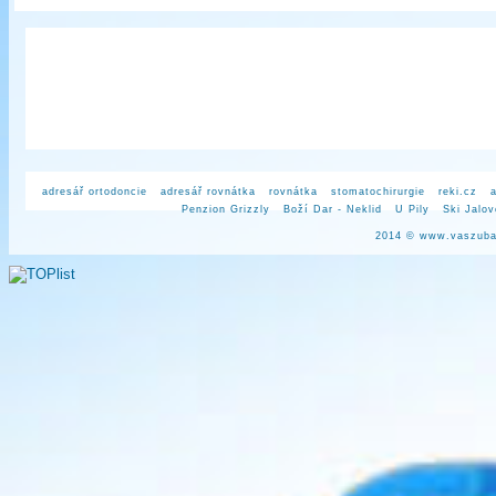
adresář ortodoncie
adresář rovnátka
rovnátka
stomatochirurgie
reki.cz
Penzion Grizzly
Boží Dar - Neklid
U Pily
Ski Jalo
2014 ©
www.vaszuba