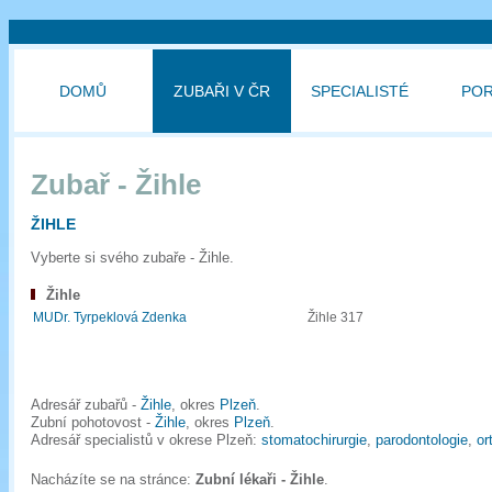
DOMŮ
ZUBAŘI V ČR
SPECIALISTÉ
PO
Zubař - Žihle
ŽIHLE
Vyberte si svého zubaře - Žihle.
Žihle
MUDr. Tyrpeklová Zdenka
Žihle 317
Adresář zubařů -
Žihle
, okres
Plzeň
.
Zubní pohotovost -
Žihle
, okres
Plzeň
.
Adresář specialistů v okrese Plzeň:
stomatochirurgie
,
parodontologie
,
or
Nacházíte se na stránce:
Zubní lékaři - Žihle
.