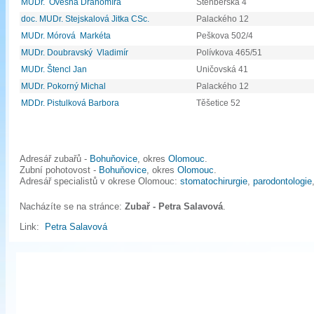
MUDr. Ovesná Drahomíra
Štenberská 4
doc. MUDr. Stejskalová Jitka CSc.
Palackého 12
MUDr. Mórová Markéta
Peškova 502/4
MUDr. Doubravský Vladimír
Polívkova 465/51
MUDr. Štencl Jan
Uničovská 41
MUDr. Pokorný Michal
Palackého 12
MDDr. Pistulková Barbora
Těšetice 52
Adresář zubařů -
Bohuňovice
, okres
Olomouc
.
Zubní pohotovost -
Bohuňovice
, okres
Olomouc
.
Adresář specialistů v okrese Olomouc:
stomatochirurgie
,
parodontologie
Nacházíte se na stránce:
Zubař - Petra Salavová
.
Link:
Petra Salavová