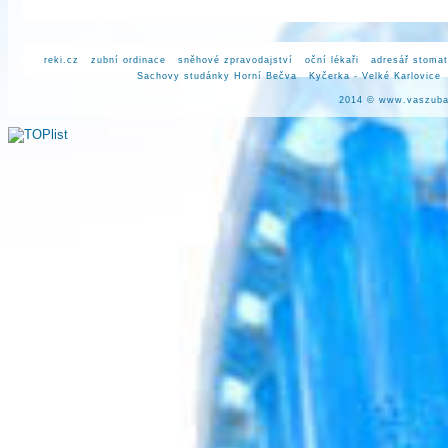
reki.cz
zubní ordinace
sněhové zpravodajství
oční lékaři
adresář stomat
Sachovy studánky Horní Bečva
Kyčerka - Velké Karlovice
2014 ©
www.vaszuba