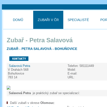
DOMŮ
ZUBAŘI V ČR
SPECIALISTÉ
PO
Zubař - Petra Salavová
ZUBAŘ - PETRA SALAVOVÁ - BOHUŇOVICE
Salavová Petra
Telefon:
581111449
V Drahách 568
Mobil:
Bohuňovice
E-mail:
783 14
URL:
Salavová Petra
je praktický zubař se specializací:
Další zubaři v okrese
Olomouc
: