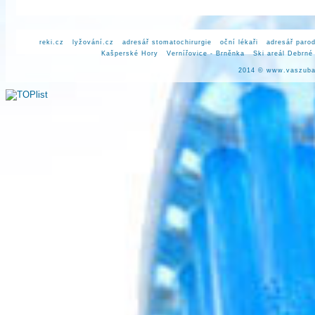
reki.cz
lyžování.cz
adresář stomatochirurgie
oční lékaři
adresář parod
Kašperské Hory
Vernířovice - Brněnka
Ski areál Debrné
2014 ©
www.vaszuba