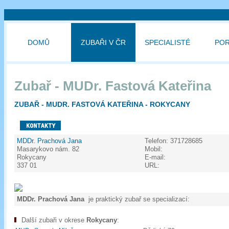
DOMŮ
ZUBAŘI V ČR
SPECIALISTÉ
PO
Zubař - MUDr. Fastová Kateřina
ZUBAŘ - MUDR. FASTOVÁ KATEŘINA - ROKYCANY
MDDr. Prachová Jana
Telefon:
371728685
Masarykovo nám. 82
Mobil:
Rokycany
E-mail:
337 01
URL:
MDDr. Prachová Jana
je praktický zubař se specializací:
Další zubaři v okrese
Rokycany
: