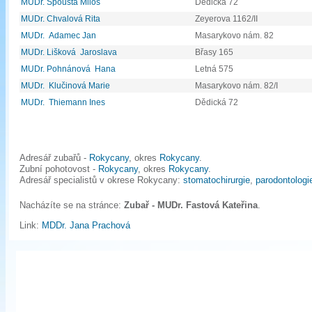
MUDr. Spousta Miloš
Dědická 72
MUDr. Chvalová Rita
Zeyerova 1162/II
MUDr. Adamec Jan
Masarykovo nám. 82
MUDr. Lišková Jaroslava
Břasy 165
MUDr. Pohnánová Hana
Letná 575
MUDr. Klučinová Marie
Masarykovo nám. 82/I
MUDr. Thiemann Ines
Dědická 72
Adresář zubařů -
Rokycany
, okres
Rokycany
.
Zubní pohotovost -
Rokycany
, okres
Rokycany
.
Adresář specialistů v okrese Rokycany:
stomatochirurgie
,
parodontologi
Nacházíte se na stránce:
Zubař - MUDr. Fastová Kateřina
.
Link:
MDDr. Jana Prachová