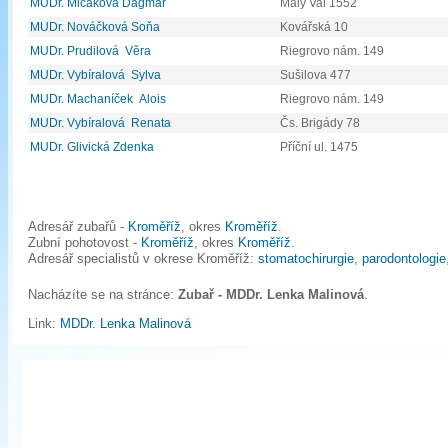
MUDr. Mlčáková Dagmar
Malý Val 1552
MUDr. Nováčková Soňa
Kovářská 10
MUDr. Prudilová Věra
Riegrovo nám. 149
MUDr. Vybíralová Sylva
Sušilova 477
MUDr. Machaníček Alois
Riegrovo nám. 149
MUDr. Vybíralová Renata
Čs. Brigády 78
MUDr. Glivická Zdenka
Příční ul. 1475
Adresář zubařů -
Kroměříž
, okres
Kroměříž
.
Zubní pohotovost -
Kroměříž
, okres
Kroměříž
.
Adresář specialistů v okrese Kroměříž:
stomatochirurgie
,
parodontologie
Nacházíte se na stránce:
Zubař - MDDr. Lenka Malinová
.
Link:
MDDr. Lenka Malinová