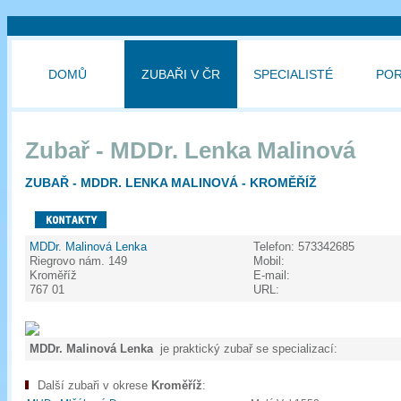
DOMŮ
ZUBAŘI V ČR
SPECIALISTÉ
PO
Zubař - MDDr. Lenka Malinová
ZUBAŘ - MDDR. LENKA MALINOVÁ - KROMĚŘÍŽ
MDDr. Malinová Lenka
Telefon:
573342685
Riegrovo nám. 149
Mobil:
Kroměříž
E-mail:
767 01
URL:
MDDr. Malinová Lenka
je praktický zubař se specializací:
Další zubaři v okrese
Kroměříž
: