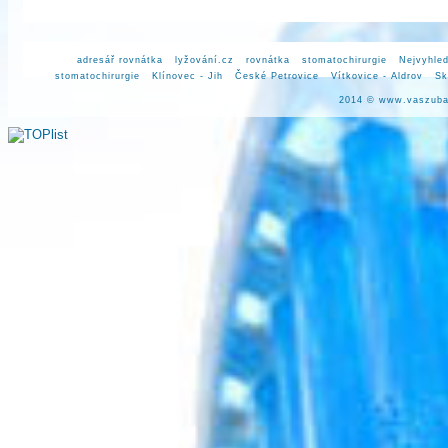
adresář rovnátka
lyžování.cz
rovnátka
stomatochirurgie
Nejvyhled
stomatochirurgie
Klínovec - Jih
České Petrovice
Vítkovice - Aldrov
Sk
2014 ©
www.vaszuba