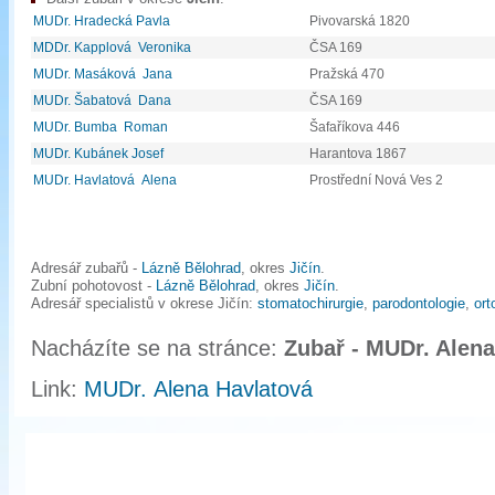
MUDr. Hradecká Pavla
Pivovarská 1820
MDDr. Kapplová Veronika
ČSA 169
MUDr. Masáková Jana
Pražská 470
MUDr. Šabatová Dana
ČSA 169
MUDr. Bumba Roman
Šafaříkova 446
MUDr. Kubánek Josef
Harantova 1867
MUDr. Havlatová Alena
Prostřední Nová Ves 2
Adresář zubařů -
Lázně Bělohrad
, okres
Jičín
.
Zubní pohotovost -
Lázně Bělohrad
, okres
Jičín
.
Adresář specialistů v okrese Jičín:
stomatochirurgie
,
parodontologie
,
ort
Nacházíte se na stránce:
Zubař - MUDr. Alen
Link:
MUDr. Alena Havlatová