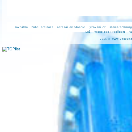
rovnátka
zubní ordinace
adresář ortodoncie
lyžování.cz
stomatochirurg
Luž
Vrbno pod Pradědem
R
2014 ©
www.vaszuba