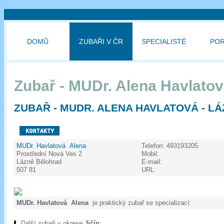
DOMŮ
ZUBAŘI V ČR
SPECIALISTÉ
PO
Zubař - MUDr. Alena Havlato
ZUBAŘ - MUDR. ALENA HAVLATOVÁ - L
MUDr. Havlatová Alena
Telefon:
493193205
Prostřední Nová Ves 2
Mobil:
Lázně Bělohrad
E-mail:
507 81
URL:
MUDr. Havlatová Alena
je praktický zubař se specializací:
Další zubaři v okrese
Jičín
: