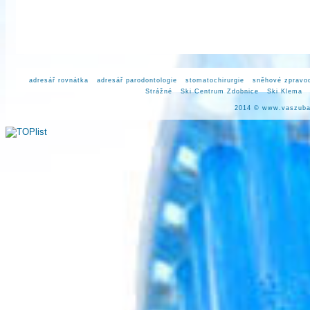
adresář rovnátka
adresář parodontologie
stomatochirurgie
sněhové zpravod
Strážné
Ski Centrum Zdobnice
Ski Klema
2014 ©
www.vaszuba