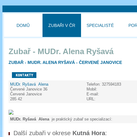
DOMŮ
ZUBAŘI V ČR
SPECIALISTÉ
PO
Zubař - MUDr. Alena Ryšavá
ZUBAŘ - MUDR. ALENA RYŠAVÁ - ČERVENÉ JANOVICE
MUDr. Ryšavá Alena
Telefon:
327594183
Červené Janovice 36
Mobil:
Červené Janovice
E-mail:
285 42
URL:
MUDr. Ryšavá Alena
je praktický zubař se specializací:
Další zubaři v okrese
Kutná Hora
: