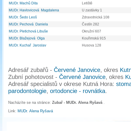
MUDr. Machů Dita
Letiště
MUDr. Havlovicová Magdalena
U zastávky 1
MUDr. Šedo Leoš
Zdravotnická 108
MUDr. Pechová Daniela
Čestín 282
MUDr. Pletichová Libuše
Okružní 607
MUDr. Blažejová Olga
Kouřimská 915
MUDr. Kuchař Jaroslav
Husova 128
Adresář zubařů -
Červené Janovice
, okres
Kut
Zubní pohotovost -
Červené Janovice
, okres
K
Adresář specialistů v okrese Kutná Hora:
stoma
parodontologie
,
ortodoncie - rovnátka
.
Nacházíte se na stránce:
Zubař - MUDr. Alena Ryšavá
.
Link:
MUDr. Alena Ryšavá