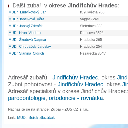
Další zubaři v okrese
Jindřichův Hradec
:
MUDr. Ludvíkovský Jan
tř. 9. května 700
MUDr. Jahelková Věra
Vajgar 724/III
MUDr. Janský Zdeněk
Siefertova 383
MUDr. Hron Vladimír
Denisova 352/II
MUDr. Škodová Dagmar
Hradecká 265
MUDr. Chlupáček Jaroslav
Hradecká 254
MUDr. Slanina Oldřich
Nežárecká 85/IV
Adresář zubařů -
Jindřichův Hradec
, okres
Jind
Zubní pohotovost -
Jindřichův Hradec
, okres
Ji
Adresář specialistů v okrese Jindřichův Hradec
parodontologie
,
ortodoncie - rovnátka
.
Nacházíte se na stránce:
Zubař - ZOS CZ s.r.o.
.
Link:
MUDr. Bořek Slezáček