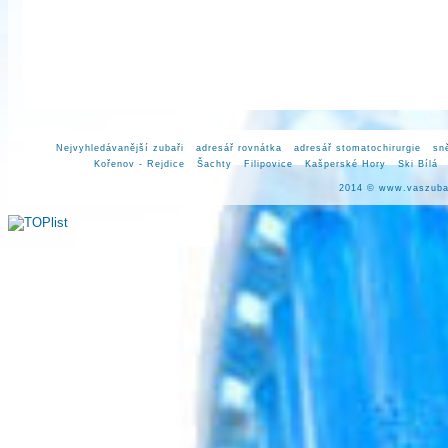
Nejvyhledávanější zubaři
adresář rovnátka
adresář stomatochirurgie
sn
Kořenov - Rejdice
Šachty
Filipovice
Kašperské Hory
Ski Bílá
2014 ©
www.vaszuba