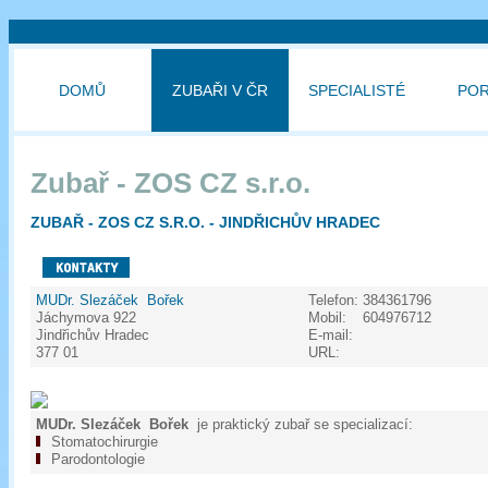
DOMŮ
ZUBAŘI V ČR
SPECIALISTÉ
PO
Zubař - ZOS CZ s.r.o.
ZUBAŘ - ZOS CZ S.R.O. - JINDŘICHŮV HRADEC
MUDr. Slezáček Bořek
Telefon:
384361796
Jáchymova 922
Mobil:
604976712
Jindřichův Hradec
E-mail:
377 01
URL:
MUDr. Slezáček Bořek
je praktický zubař se specializací:
Stomatochirurgie
Parodontologie