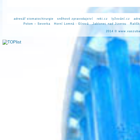
adresář stomatochirurgie
sněhové zpravodajství
reki.cz
lyžování.cz
adr
Polom – Severka
Horní Lomná - Gírová
Jablonec nad Jizerou
Rališ
2014 ©
www.vaszuba