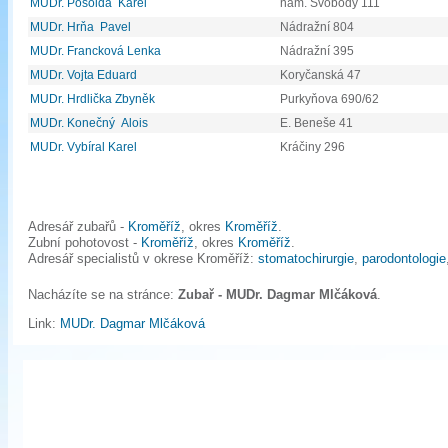
MUDr. Posolda Karel
nám. Svobody 111
MUDr. Hrňa Pavel
Nádražní 804
MUDr. Francková Lenka
Nádražní 395
MUDr. Vojta Eduard
Koryčanská 47
MUDr. Hrdlička Zbyněk
Purkyňova 690/62
MUDr. Konečný Alois
E. Beneše 41
MUDr. Vybíral Karel
Kráčiny 296
Adresář zubařů -
Kroměříž
, okres
Kroměříž
.
Zubní pohotovost -
Kroměříž
, okres
Kroměříž
.
Adresář specialistů v okrese Kroměříž:
stomatochirurgie
,
parodontologie
Nacházíte se na stránce:
Zubař - MUDr. Dagmar Mlčáková
.
Link:
MUDr. Dagmar Mlčáková