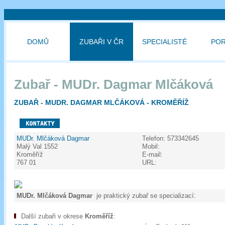
DOMŮ
ZUBAŘI V ČR
SPECIALISTÉ
PO
Zubař - MUDr. Dagmar Mlčáková
ZUBAŘ - MUDR. DAGMAR MLČÁKOVÁ - KROMĚŘÍŽ
MUDr. Mlčáková Dagmar
Telefon:
573342645
Malý Val 1552
Mobil:
Kroměříž
E-mail:
767 01
URL:
MUDr. Mlčáková Dagmar
je praktický zubař se specializací:
Další zubaři v okrese
Kroměříž
: