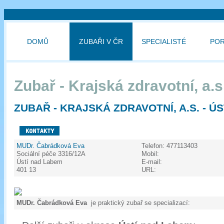
DOMŮ
ZUBAŘI V ČR
SPECIALISTÉ
PO
Zubař - Krajská zdravotní, a.s
ZUBAŘ - KRAJSKÁ ZDRAVOTNÍ, A.S. - Ú
MUDr. Čabrádková Eva
Telefon:
477113403
Sociální péče 3316/12A
Mobil:
Ústí nad Labem
E-mail:
401 13
URL:
MUDr. Čabrádková Eva
je praktický zubař se specializací: