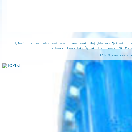
lyžování.cz
rovnátka
sněhové zpravodajství
Nejvyhledávanější zubaři
Polanka
Tanvaldský Špičák
Hartmanice
Ski Mez
2014 ©
www.vaszuba