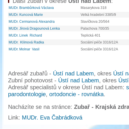
Další zubaři v okrese
Ústí nad Labem
:
MUDr. Brambůrková Václava
Masarykova 318
MUDr. Kuncová Marie
Velká hradební 3385/9
MUDr. Cermanová Alexandra
Slavíčkova 20/564
MUDr. Jírová Dragounová Lenka
Palachova 700/35
MUDr. Linek Richard
Teplická 401
MUDr. Klímová Radka
Sociální péče 3316/12A
MUDr. Molnar Vasil
Sociální péče 3316/12A
Adresář zubařů -
Ústí nad Labem
, okres
Ústí 
Zubní pohotovost -
Ústí nad Labem
, okres
Úst
Adresář specialistů v okrese Ústí nad Labem:
s
parodontologie
,
ortodoncie - rovnátka
.
Nacházíte se na stránce:
Zubař - Krajská zdra
Link:
MUDr. Eva Čabrádková