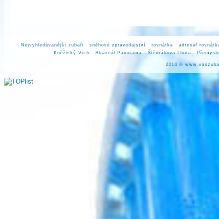
Nejvyhledávanější zubaři
sněhové zpravodajství
rovnátka
adresář rovnátk
Kněžický Vrch
Skiareál Panorama - Štědrákova Lhota
Přemysl
2014 ©
www.vaszuba