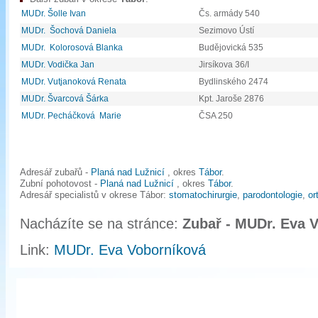
MUDr. Šolle Ivan
Čs. armády 540
MUDr. Šochová Daniela
Sezimovo Ústí
MUDr. Kolorosová Blanka
Budějovická 535
MUDr. Vodička Jan
Jirsíkova 36/I
MUDr. Vutjanoková Renata
Bydlinského 2474
MUDr. Švarcová Šárka
Kpt. Jaroše 2876
MUDr. Pecháčková Marie
ČSA 250
Adresář zubařů -
Planá nad Lužnicí
, okres
Tábor
.
Zubní pohotovost -
Planá nad Lužnicí
, okres
Tábor
.
Adresář specialistů v okrese Tábor:
stomatochirurgie
,
parodontologie
,
or
Nacházíte se na stránce:
Zubař - MUDr. Eva 
Link:
MUDr. Eva Voborníková