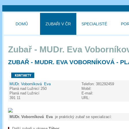
DOMŮ
ZUBAŘI V ČR
SPECIALISTÉ
PO
Zubař - MUDr. Eva Voborníko
ZUBAŘ - MUDR. EVA VOBORNÍKOVÁ - PL
MUDr. Voborníková Eva
Telefon:
381292459
Planá nad Lužnicí 250
Mobil:
Planá nad Lužnicí
E-mail:
391 11
URL:
MUDr. Voborníková Eva
je praktický zubař se specializací:
Další zubaři v okrese
Tábor
: