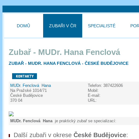
DOMŮ
ZUBAŘI V ČR
SPECIALISTÉ
PO
Zubař - MUDr. Hana Fenclová
ZUBAŘ - MUDR. HANA FENCLOVÁ - ČESKÉ BUDĚJOVICE
MUDr. Fenclová Hana
Telefon:
387422606
Na Pražské 1014/71
Mobil:
České Budějovice
E-mail:
370 04
URL:
MUDr. Fenclová Hana
je praktický zubař se specializací:
Další zubaři v okrese
České Budějovice
: