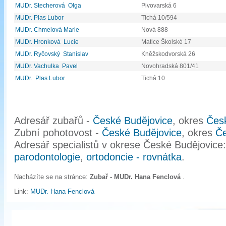
MUDr. Stecherová Olga
Pivovarská 6
MUDr. Plas Lubor
Tichá 10/594
MUDr. Chmelová Marie
Nová 888
MUDr. Hronková Lucie
Matice Školské 17
MUDr. Ryčovský Stanislav
Kněžskodvorská 26
MUDr. Vachulka Pavel
Novohradská 801/41
MUDr. Plas Lubor
Tichá 10
Adresář zubařů -
České Budějovice
, okres
Čes
Zubní pohotovost -
České Budějovice
, okres
Če
Adresář specialistů v okrese České Budějovice
parodontologie
,
ortodoncie - rovnátka
.
Nacházíte se na stránce:
Zubař - MUDr. Hana Fenclová
.
Link:
MUDr. Hana Fenclová