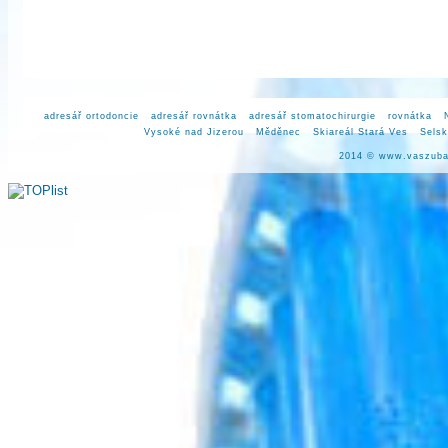
adresář ortodoncie
adresář rovnátka
adresář stomatochirurgie
rovnátka
Vysoké nad Jizerou
Měděnec
Skiareál Stará Ves
Selsk
2014 ©
www.vaszuba