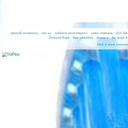
adresář ortodoncie
reki.cz
sněhové zpravodajství
zubní ordinace
oční lék
Železná Ruda - Nad nádražím
Stupava
Ski areál 
2014 ©
www.vaszuba