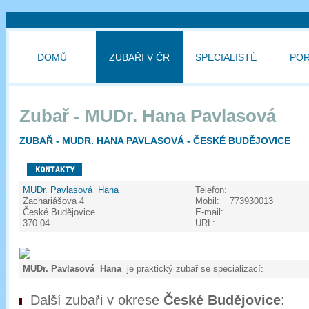
DOMŮ
ZUBAŘI V ČR
SPECIALISTÉ
PO
Zubař - MUDr. Hana Pavlasová
ZUBAŘ - MUDR. HANA PAVLASOVÁ - ČESKÉ BUDĚJOVICE
MUDr. Pavlasová Hana
Telefon:
Zachariášova 4
Mobil:
773930013
České Budějovice
E-mail:
370 04
URL:
MUDr. Pavlasová Hana
je praktický zubař se specializací:
Další zubaři v okrese
České Budějovice
: