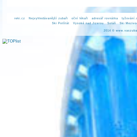
reki.cz
Nejvyhledávanější zubaři
oční lékaři
adresář rovnátka
lyžování.
Ski Potštát
Vysoké nad Jizerou
Soláň
Ski Mezivo
2014 ©
www.vaszuba