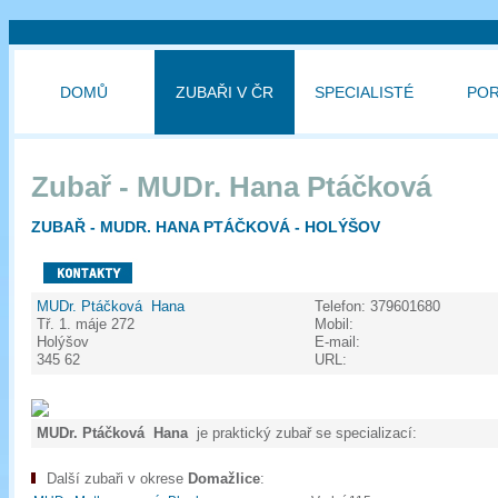
DOMŮ
ZUBAŘI V ČR
SPECIALISTÉ
PO
Zubař - MUDr. Hana Ptáčková
ZUBAŘ - MUDR. HANA PTÁČKOVÁ - HOLÝŠOV
MUDr. Ptáčková Hana
Telefon:
379601680
Tř. 1. máje 272
Mobil:
Holýšov
E-mail:
345 62
URL:
MUDr. Ptáčková Hana
je praktický zubař se specializací:
Další zubaři v okrese
Domažlice
: