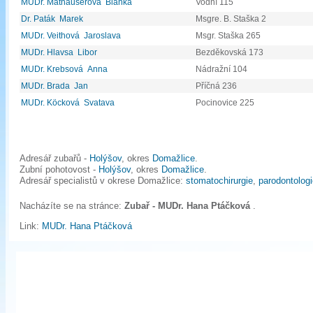
MUDr. Mathauserová Blanka
Vodní 115
Dr. Paták Marek
Msgre. B. Staška 2
MUDr. Veithová Jaroslava
Msgr. Staška 265
MUDr. Hlavsa Libor
Bezděkovská 173
MUDr. Krebsová Anna
Nádražní 104
MUDr. Brada Jan
Příčná 236
MUDr. Köcková Svatava
Pocinovice 225
Adresář zubařů -
Holýšov
, okres
Domažlice
.
Zubní pohotovost -
Holýšov
, okres
Domažlice
.
Adresář specialistů v okrese Domažlice:
stomatochirurgie
,
parodontologi
Nacházíte se na stránce:
Zubař - MUDr. Hana Ptáčková
.
Link:
MUDr. Hana Ptáčková