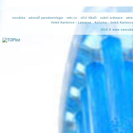
rovnátka
adresář parodontologie
reki.cz
oční lékaři
zubní ordinace
adre
Velké Karlovice - Lanterna
Kyčerka - Velké Karlovic
2014 ©
www.vaszuba