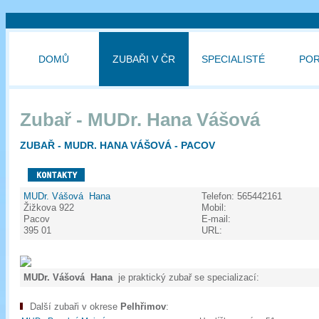
DOMŮ
ZUBAŘI V ČR
SPECIALISTÉ
PO
Zubař - MUDr. Hana Vášová
ZUBAŘ - MUDR. HANA VÁŠOVÁ - PACOV
MUDr. Vášová Hana
Telefon:
565442161
Žižkova 922
Mobil:
Pacov
E-mail:
395 01
URL:
MUDr. Vášová Hana
je praktický zubař se specializací:
Další zubaři v okrese
Pelhřimov
: