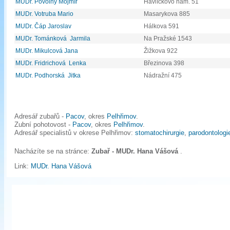
MUDr. Povolný Mojmír
Havlíčkovo nám. 51
MUDr. Votruba Mario
Masarykova 885
MUDr. Čáp Jaroslav
Hálkova 591
MUDr. Tománková Jarmila
Na Pražské 1543
MUDr. Mikulcová Jana
Žižkova 922
MUDr. Fridrichová Lenka
Březinova 398
MUDr. Podhorská Jitka
Nádražní 475
Adresář zubařů -
Pacov
, okres
Pelhřimov
.
Zubní pohotovost -
Pacov
, okres
Pelhřimov
.
Adresář specialistů v okrese Pelhřimov:
stomatochirurgie
,
parodontologi
Nacházíte se na stránce:
Zubař - MUDr. Hana Vášová
.
Link:
MUDr. Hana Vášová