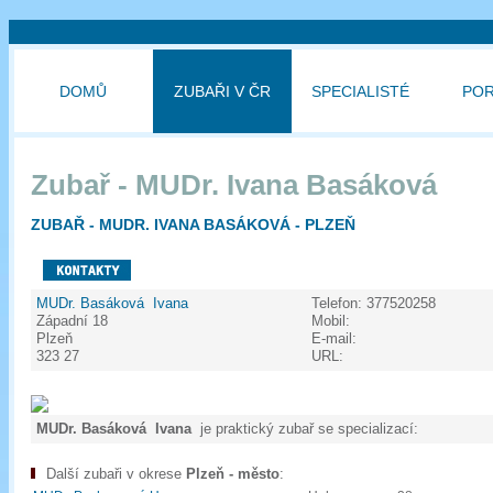
DOMŮ
ZUBAŘI V ČR
SPECIALISTÉ
PO
Zubař - MUDr. Ivana Basáková
ZUBAŘ - MUDR. IVANA BASÁKOVÁ - PLZEŇ
MUDr. Basáková Ivana
Telefon:
377520258
Západní 18
Mobil:
Plzeň
E-mail:
323 27
URL:
MUDr. Basáková Ivana
je praktický zubař se specializací:
Další zubaři v okrese
Plzeň - město
: