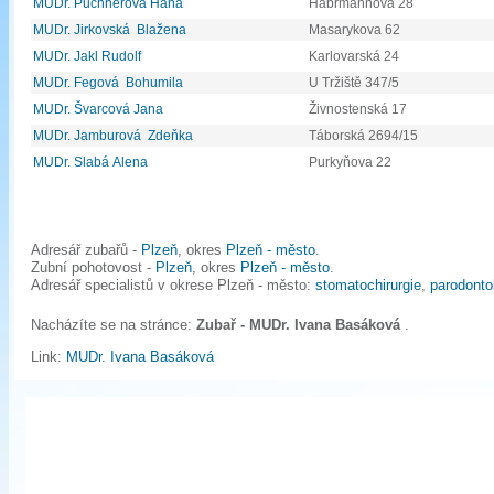
MUDr. Puchnerová Hana
Habrmannova 28
MUDr. Jirkovská Blažena
Masarykova 62
MUDr. Jakl Rudolf
Karlovarská 24
MUDr. Fegová Bohumila
U Tržiště 347/5
MUDr. Švarcová Jana
Živnostenská 17
MUDr. Jamburová Zdeňka
Táborská 2694/15
MUDr. Slabá Alena
Purkyňova 22
Adresář zubařů -
Plzeň
, okres
Plzeň - město
.
Zubní pohotovost -
Plzeň
, okres
Plzeň - město
.
Adresář specialistů v okrese Plzeň - město:
stomatochirurgie
,
parodonto
Nacházíte se na stránce:
Zubař - MUDr. Ivana Basáková
.
Link:
MUDr. Ivana Basáková