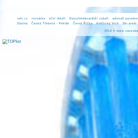
reki.cz
rovnátka
oční lékaři
Nejvyhledávanější zubaři
adresář parodon
Slatina
Česká Třebová - Peklák
Černá Říčka
Kněžický Vrch
Ski areál
2014 ©
www.vaszuba