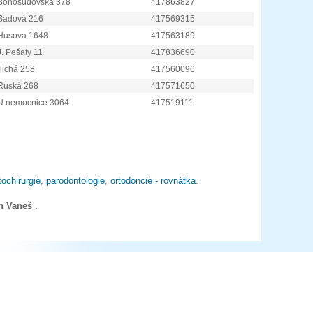
Bohosudovská 378
417863827
Sadová 216
417569315
Husova 1648
417563189
J. Pešaty 11
417836690
Tichá 258
417560096
Ruská 268
417571650
U nemocnice 3064
417519111
ochirurgie
,
parodontologie
,
ortodoncie - rovnátka
.
an Vaneš
.