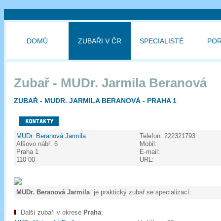
DOMŮ
ZUBAŘI V ČR
SPECIALISTÉ
PO
Zubař - MUDr. Jarmila Beranová
ZUBAŘ - MUDR. JARMILA BERANOVÁ - PRAHA 1
MUDr. Beranová Jarmila
Telefon:
222321793
Alšovo nábř. 6
Mobil:
Praha 1
E-mail:
110 00
URL:
MUDr. Beranová Jarmila
je praktický zubař se specializací:
Další zubaři v okrese
Praha
: