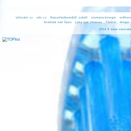
lyžování.cz
reki.cz
Nejvyhledávanější zubaři
stomatochirurgie
sněhové
Svoboda nad Úpou
Luka nad Jihlavou
Třeštík
Gregor
2014 ©
www.vaszuba