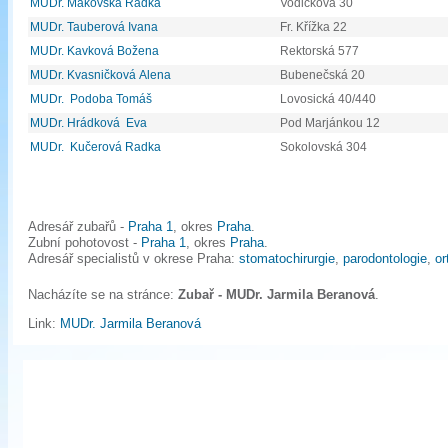
MUDr. Makovská Radka
Vodičkova 30
MUDr. Tauberová Ivana
Fr. Křížka 22
MUDr. Kavková Božena
Rektorská 577
MUDr. Kvasničková Alena
Bubenečská 20
MUDr. Podoba Tomáš
Lovosická 40/440
MUDr. Hrádková Eva
Pod Marjánkou 12
MUDr. Kučerová Radka
Sokolovská 304
Adresář zubařů -
Praha 1
, okres
Praha
.
Zubní pohotovost -
Praha 1
, okres
Praha
.
Adresář specialistů v okrese Praha:
stomatochirurgie
,
parodontologie
,
or
Nacházíte se na stránce:
Zubař - MUDr. Jarmila Beranová
.
Link:
MUDr. Jarmila Beranová