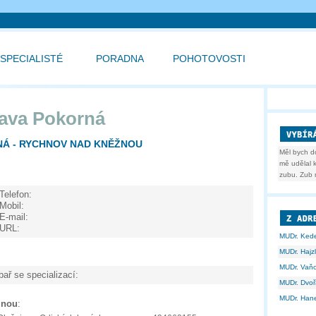
SPECIALISTÉ
PORADNA
POHOTOVOSTI
lava Pokorná
NÁ - RYCHNOV NAD KNĚŽNOU
Měl bych d
mě udělal k
zubu. Zub m
Telefon:
Mobil:
E-mail:
URL:
MUDr. Ked
MUDr. Hajz
MUDr. Vaňo
bař se specializací:
MUDr. Dvoř
MUDr. Han
žnou
: