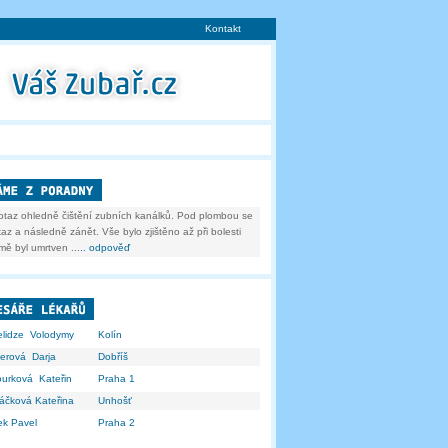
Kontakt
otaz ohledně čištění zubních kanálků. Pod plombou se
az a následně zánět. Vše bylo zjištěno až při bolesti
ě byl umrtven ...
.. odpověď
elidze Volodymy
Kolín
lerová Darja
Dobříš
urková Kateřin
Praha 1
áčková Kateřina
Unhošť
ek Pavel
Praha 2