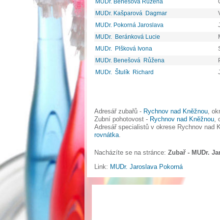
MUDr. Benešová Růžena
MUDr. Kašparová Dagmar
MUDr. Pokorná Jaroslava
MUDr. Beránková Lucie
MUDr. Plšková Ivona
MUDr. Benešová Růžena
MUDr. Štulík Richard
Adresář zubařů -
Rychnov nad Kněžnou
, o
Zubní pohotovost -
Rychnov nad Kněžnou
,
Adresář specialistů v okrese Rychnov nad
rovnátka
.
Nacházíte se na stránce:
Zubař - MUDr. Ja
Link:
MUDr. Jaroslava Pokorná