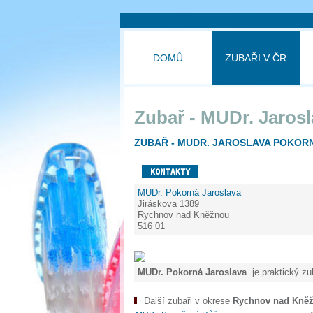
DOMŮ
ZUBAŘI V ČR
Zubař - MUDr. Jaros
ZUBAŘ - MUDR. JAROSLAVA POKOR
MUDr. Pokorná Jaroslava
Jiráskova 1389
Rychnov nad Kněžnou
516 01
MUDr. Pokorná Jaroslava
je praktický zu
Další zubaři v okrese
Rychnov nad Kně