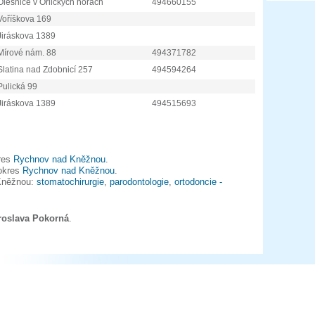
Olešnice v Orlických horách
494660155
Voříškova 169
Jiráskova 1389
Mírové nám. 88
494371782
Slatina nad Zdobnicí 257
494594264
Pulická 99
Jiráskova 1389
494515693
kres
Rychnov nad Kněžnou
.
 okres
Rychnov nad Kněžnou
.
 Kněžnou:
stomatochirurgie
,
parodontologie
,
ortodoncie -
roslava Pokorná
.