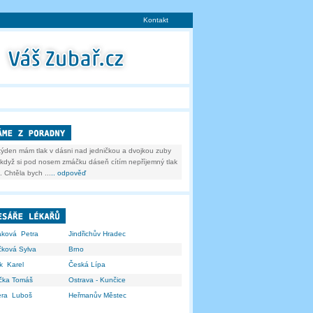
Kontakt
týden mám tlak v dásni nad jedničkou a dvojkou zuby
n když si pod nosem zmáčku dáseň cítím nepříjemný tlak
 Chtěla bych ...
.. odpověď
áková Petra
Jindřichův Hradec
čková Sylva
Brno
k Karel
Česká Lípa
ička Tomáš
Ostrava - Kunčice
era Luboš
Heřmanův Městec