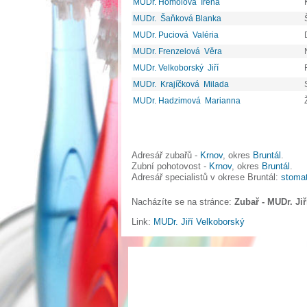
MUDr. Homolová Irena
MUDr. Šaňková Blanka
MUDr. Puciová Valéria
MUDr. Frenzelová Věra
MUDr. Velkoborský Jiří
MUDr. Krajíčková Milada
MUDr. Hadzimová Marianna
Adresář zubařů -
Krnov
, okres
Bruntál
.
Zubní pohotovost -
Krnov
, okres
Bruntál
.
Adresář specialistů v okrese Bruntál:
stomat
Nacházíte se na stránce:
Zubař - MUDr. Ji
Link:
MUDr. Jiří Velkoborský