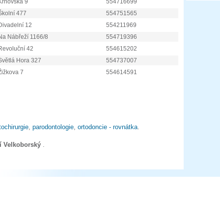
Krnovská 9
554716699
Školní 477
554751565
Divadelní 12
554211969
Na Nábřeží 1166/8
554719396
Revoluční 42
554615202
Světlá Hora 327
554737007
Žižkova 7
554614591
ochirurgie
,
parodontologie
,
ortodoncie - rovnátka
.
ří Velkoborský
.