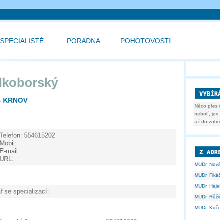
SPECIALISTÉ
PORADNA
POHOTOVOSTI
elkoborský
- KRNOV
Něco přes 
nebolí, je
až do zubu.
Telefon:
554615202
Mobil:
E-mail:
URL:
MUDr. Nov
MUDr. Fiká
MUDr. Háje
ř se specializací:
MUDr. Růž
MUDr. Kuč