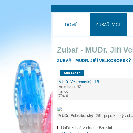
DOMŮ
ZUBAŘI V ČR
Zubař - MUDr. Jiří V
ZUBAŘ - MUDR. JIŘÍ VELKOBORSKÝ 
MUDr. Velkoborský Jiří
Revoluční 42
Krnov
794 01
MUDr. Velkoborský Jiří
je praktický zuba
Další zubaři v okrese
Bruntál
: