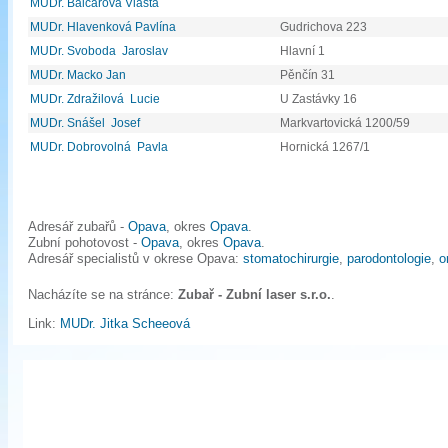
MUDr. Balcarová Vlasta
MUDr. Hlavenková Pavlína
Gudrichova 223
MUDr. Svoboda Jaroslav
Hlavní 1
MUDr. Macko Jan
Pěnčín 31
MUDr. Zdražilová Lucie
U Zastávky 16
MUDr. Snášel Josef
Markvartovická 1200/59
MUDr. Dobrovolná Pavla
Hornická 1267/1
Adresář zubařů -
Opava
, okres
Opava
.
Zubní pohotovost -
Opava
, okres
Opava
.
Adresář specialistů v okrese Opava:
stomatochirurgie
,
parodontologie
,
o
Nacházíte se na stránce:
Zubař - Zubní laser s.r.o.
.
Link:
MUDr. Jitka Scheeová