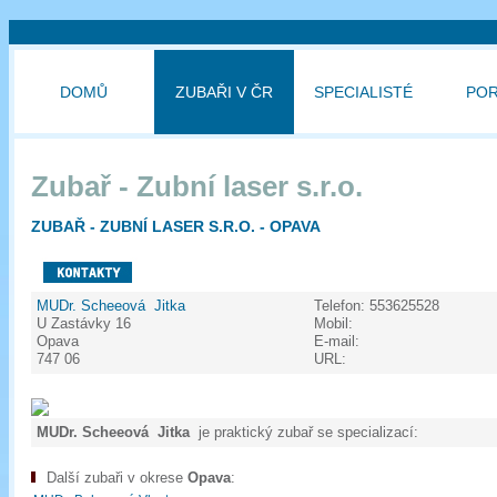
DOMŮ
ZUBAŘI V ČR
SPECIALISTÉ
PO
Zubař - Zubní laser s.r.o.
ZUBAŘ - ZUBNÍ LASER S.R.O. - OPAVA
MUDr. Scheeová Jitka
Telefon:
553625528
U Zastávky 16
Mobil:
Opava
E-mail:
747 06
URL:
MUDr. Scheeová Jitka
je praktický zubař se specializací:
Další zubaři v okrese
Opava
: