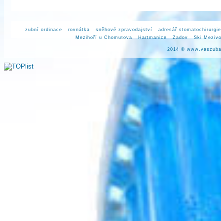
zubní ordinace
rovnátka
sněhové zpravodajství
adresář stomatochirurgi
Mezihoří u Chomutova
Hartmanice
Zadov
Ski Meziv
2014 ©
www.vaszuba