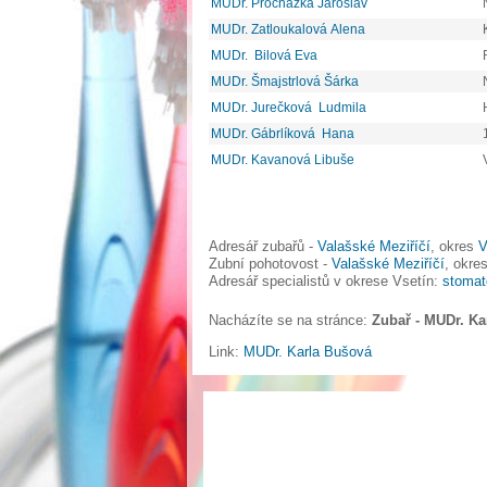
MUDr. Procházka Jaroslav
MUDr. Zatloukalová Alena
MUDr. Bilová Eva
MUDr. Šmajstrlová Šárka
MUDr. Jurečková Ludmila
MUDr. Gábrlíková Hana
MUDr. Kavanová Libuše
Adresář zubařů -
Valašské Meziříčí
, okres
V
Zubní pohotovost -
Valašské Meziříčí
, okre
Adresář specialistů v okrese Vsetín:
stomat
Nacházíte se na stránce:
Zubař - MUDr. Ka
Link:
MUDr. Karla Bušová