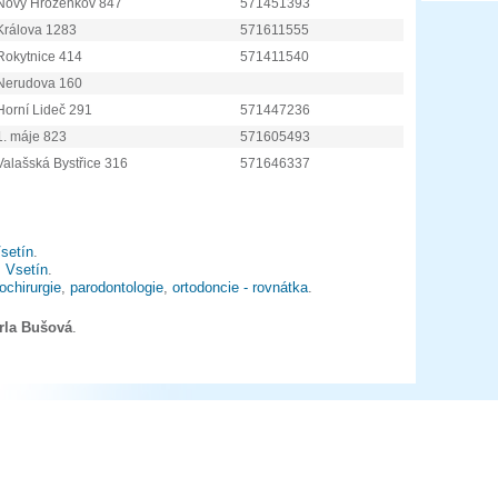
Nový Hrozenkov 847
571451393
Králova 1283
571611555
Rokytnice 414
571411540
Nerudova 160
Horní Lideč 291
571447236
1. máje 823
571605493
Valašská Bystřice 316
571646337
setín
.
s
Vsetín
.
ochirurgie
,
parodontologie
,
ortodoncie - rovnátka
.
rla Bušová
.