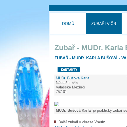
DOMŮ
ZUBAŘI V ČR
Zubař - MUDr. Karla
ZUBAŘ - MUDR. KARLA BUŠOVÁ - VA
MUDr. Bušová Karla
Nádražní 545
Valašské Meziříčí
757 01
MUDr. Bušová Karla
je praktický zubař se
Další zubaři v okrese
Vsetín
: