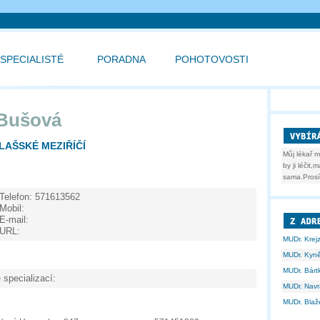
SPECIALISTÉ
PORADNA
POHOTOVOSTI
 Bušová
LAŠSKÉ MEZIŘÍČÍ
Můj lékař 
by ji léčit
sama.Prosí
Telefon:
571613562
Mobil:
E-mail:
URL:
MUDr. Krejz
MUDr. Kyně
MUDr. Bárt
 specializací:
MUDr. Navrá
MUDr. Blaže