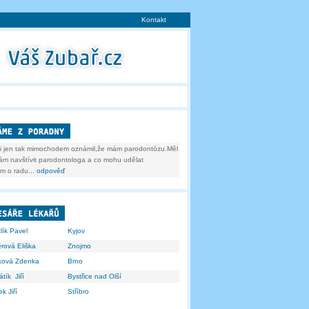
Kontakt
mi jen tak mimochodem oznámil,že mám parodontózu.Měl
,mám navštívit parodontologa a co mohu udělat
m o radu.
.. odpověď
lík Pavel
Kyjov
rová Eliška
Znojmo
ková Zdenka
Brno
tík Jiří
Bystřice nad Olší
k Jiří
Stříbro