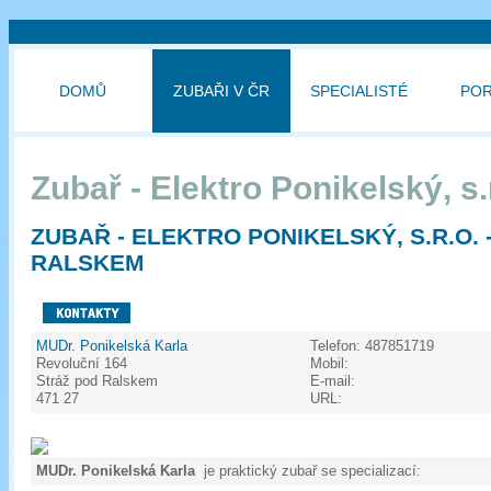
DOMŮ
ZUBAŘI V ČR
SPECIALISTÉ
PO
Zubař - Elektro Ponikelský, s.
ZUBAŘ - ELEKTRO PONIKELSKÝ, S.R.O. 
RALSKEM
MUDr. Ponikelská Karla
Telefon:
487851719
Revoluční 164
Mobil:
Stráž pod Ralskem
E-mail:
471 27
URL:
MUDr. Ponikelská Karla
je praktický zubař se specializací: