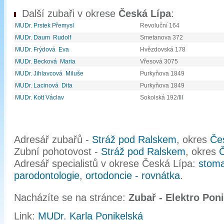
Další zubaři v okrese
Česká Lípa
:
MUDr. Prstek Přemysl
Revoluční 164
MUDr. Daum Rudolf
Smetanova 372
MUDr. Frýdová Eva
Hvězdovská 178
MUDr. Becková Maria
Vřesová 3075
MUDr. Jihlavcová Miluše
Purkyňova 1849
MUDr. Lacinová Dita
Purkyňova 1849
MUDr. Kott Václav
Sokolská 192/III
Adresář zubařů -
Stráž pod Ralskem
, okres
Če
Zubní pohotovost -
Stráž pod Ralskem
, okres
Adresář specialistů v okrese Česká Lípa:
stoma
parodontologie
,
ortodoncie - rovnátka
.
Nacházíte se na stránce:
Zubař - Elektro Poni
Link:
MUDr. Karla Ponikelská