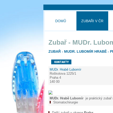
DOMŮ
ZUBAŘI V ČR
Zubař - MUDr. Lubom
ZUBAŘ - MUDR. LUBOMÍR HRABĚ - P
MUDr. Hrabě Lubomír
Roškotova 1225/1
Praha 4
140 00
MUDr. Hrabě Lubomír
je praktický zubař 
Stomatochirurgie
Další zubaři v okrese
Praha
: