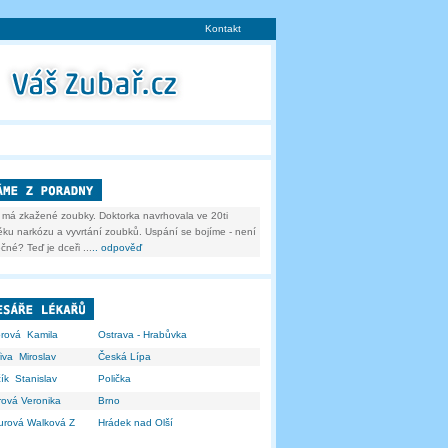
Kontakt
 má zkažené zoubky. Doktorka navrhovala ve 20ti
ěku narkózu a vyvrtání zoubků. Uspání se bojíme - není
né? Teď je dceři ...
.. odpověď
orová Kamila
Ostrava - Hrabůvka
iva Miroslav
Česká Lípa
ík Stanislav
Polička
rová Veronika
Brno
urová Walková Z
Hrádek nad Olší