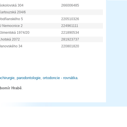
Sokolovská 304
266006485
Kartouzská 204/6
Vodňanského 5
220510326
U Nemocnice 2
224961111
Klimentská 1974/20
221890534
Lhotská 2072
281923737
Janovského 34
220801820
chirurgie
,
parodontologie
,
ortodoncie - rovnátka
.
ubomír Hrabě
.