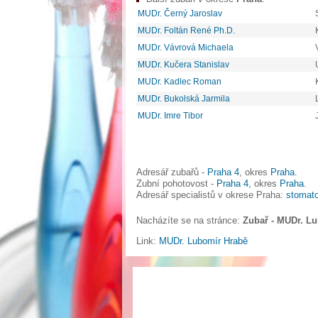
MUDr. Černý Jaroslav
MUDr. Foltán René Ph.D.
MUDr. Vávrová Michaela
MUDr. Kučera Stanislav
MUDr. Kadlec Roman
MUDr. Bukolská Jarmila
MUDr. Imre Tibor
Adresář zubařů -
Praha 4
, okres
Praha
.
Zubní pohotovost -
Praha 4
, okres
Praha
.
Adresář specialistů v okrese Praha:
stomato
Nacházíte se na stránce:
Zubař - MUDr. L
Link:
MUDr. Lubomír Hrabě