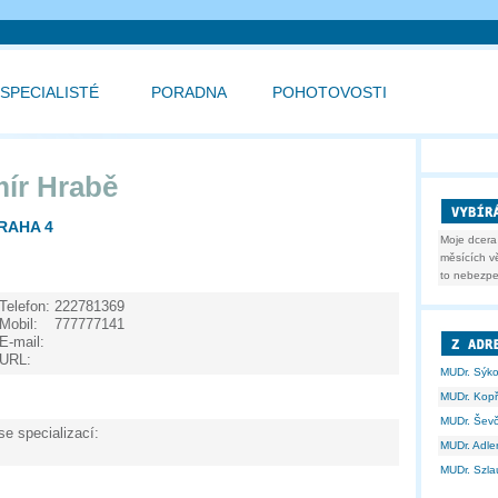
SPECIALISTÉ
PORADNA
POHOTOVOSTI
ír Hrabě
RAHA 4
Moje dcera
měsících v
to nebezpeč
Telefon:
222781369
Mobil:
777777141
E-mail:
URL:
MUDr. Sýk
MUDr. Kopř
MUDr. Ševč
se specializací:
MUDr. Adle
MUDr. Szla