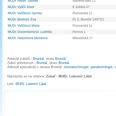
MUDr. Helan Zdeněk
Náměstí Míru 12
MUDr. Vylíčil Josef
8. května 47
MUDr. Valíčková Jarmila
Pivovarská 11
MUDr. Boulová Eva
Dr. E. Beneše 1497/21
MUDr. Vylíčilová Marie
Pivovarská 11
MUDr. Grussmannová Ludmila
Horova 1
MUDr. Hadzimová Marianna
Mikulášská 27
Adresář zubařů -
Bruntál
, okres
Bruntál
.
Zubní pohotovost -
Bruntál
, okres
Bruntál
.
Adresář specialistů v okrese Bruntál:
stomatochirurgie
,
parodontologie
,
o
Nacházíte se na stránce:
Zubař - MUDr. Lubomír Látal
.
Link:
MUDr. Lubomír Látal