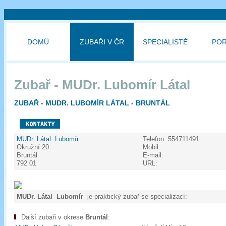
DOMŮ
ZUBAŘI V ČR
SPECIALISTÉ
PO
Zubař - MUDr. Lubomír Látal
ZUBAŘ - MUDR. LUBOMÍR LÁTAL - BRUNTÁL
MUDr. Látal Lubomír
Telefon:
554711491
Okružní 20
Mobil:
Bruntál
E-mail:
792 01
URL:
MUDr. Látal Lubomír
je praktický zubař se specializací:
Další zubaři v okrese
Bruntál
: