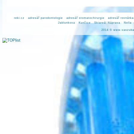
reki.cz
adresář parodontologie
adresář stomatochirurgie
adresář rovnátka
Jablunkova
Kunčice
Skiareál Náprava
Nella 
2014 ©
www.vaszuba