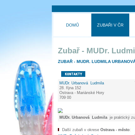
DOMŮ
ZUBAŘI V ČR
Zubař - MUDr. Ludmi
ZUBAŘ - MUDR. LUDMILA URBANOVÁ
MUDr. Urbanová Ludmila
28. října 152
Ostrava - Mariánské Hory
709 00
MUDr. Urbanová Ludmila
je praktický zu
Další zubaři v okrese
Ostrava - město
: