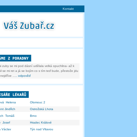
Kontakt
i zuby se mi pod dásní udělala velká opuchlina- až k
il se mi ret a já se bojím co s tím teď bude, přestože jdu
nejdříve ...
.. odpověď
ová Helena
Olomouc 2
nt Jindřich
Ostrožská Lhota
rich Tomáš
Brno
e Josef
Hradec Králové
 Václav
Týn nad Vltavou