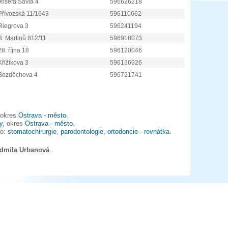
Josefa Šavla 4
596626218
Přívozská 11/1643
596110662
Riegrova 3
596241194
B. Martinů 812/11
596918073
28. října 18
596120046
Křižíkova 3
596136926
Bozděchova 4
596721741
 okres
Ostrava - město
.
y
, okres
Ostrava - město
.
to:
stomatochirurgie
,
parodontologie
,
ortodoncie - rovnátka
.
udmila Urbanová
.