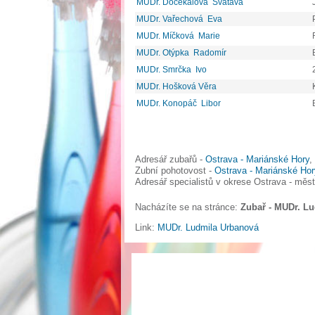
MUDr. Dočekalová Svatava
MUDr. Vařechová Eva
MUDr. Míčková Marie
MUDr. Otýpka Radomír
MUDr. Smrčka Ivo
MUDr. Hošková Věra
MUDr. Konopáč Libor
Adresář zubařů -
Ostrava - Mariánské Hory
,
Zubní pohotovost -
Ostrava - Mariánské Hor
Adresář specialistů v okrese Ostrava - měs
Nacházíte se na stránce:
Zubař - MUDr. L
Link:
MUDr. Ludmila Urbanová