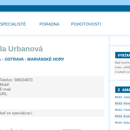
SPECIALISTÉ
PORADNA
POHOTOVOSTI
la Urbanová
 - OSTRAVA - MARIÁNSKÉ HORY
Nad horním
nosu, zvětš
k zubaři co 
Telefon:
596634870
Mobil:
E-mail:
URL:
MUDr. Jakl
MUDr. Klime
MUDr. Frid
bař se specializací:
MUDr. Baš
MUDr. Ryba