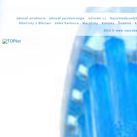
adresář ortodoncie
adresář parodontologie
lyžování.cz
Nejvyhledávanějš
Němčicky u Břeclavi
Velké Karlovice - Machůzky
Kohútka
Šindelná - 
2014 ©
www.vaszuba