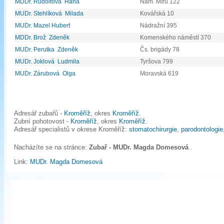
MDDr. Rudolfová Hana
Nám. Míru 122
MUDr. Stehlíková Milada
Kovářská 10
MUDr. Mazel Hubert
Nádražní 395
MDDr. Brož Zdeněk
Komenského náměstí 370
MUDr. Perutka Zdeněk
Čs. brigády 78
MUDr. Joklová Ludmila
Tyršova 799
MUDr. Zárubová Olga
Moravská 619
Adresář zubařů -
Kroměříž
, okres
Kroměříž
.
Zubní pohotovost -
Kroměříž
, okres
Kroměříž
.
Adresář specialistů v okrese Kroměříž:
stomatochirurgie
,
parodontologie
Nacházíte se na stránce:
Zubař - MUDr. Magda Domesová
.
Link:
MUDr. Magda Domesová