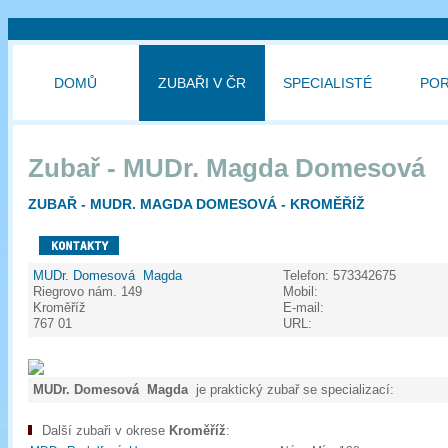
DOMŮ
ZUBAŘI V ČR
SPECIALISTÉ
PO
Zubař - MUDr. Magda Domesová
ZUBAŘ - MUDR. MAGDA DOMESOVÁ - KROMĚŘÍŽ
MUDr. Domesová Magda
Telefon:
573342675
Riegrovo nám. 149
Mobil:
Kroměříž
E-mail:
767 01
URL:
MUDr. Domesová Magda
je praktický zubař se specializací:
Další zubaři v okrese
Kroměříž
: