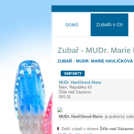
DOMŮ
ZUBAŘI V ČR
Zubař - MUDr. Marie
ZUBAŘ - MUDR. MARIE HAVLÍČKOVÁ
MUDr. Havlíčková Marie
Nám. Republiky 63
Žďár nad Sázavou
591 01
MUDr. Havlíčková Marie
je praktický zuba
Další zubaři v okrese
Žďár nad Sázavou