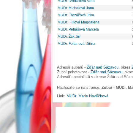
MUDr. Dvořáková Věra
MUDr. Michalová Jana
MUDr. Řezáčová Jitka
MUDr. Fillová Magdalena
MUDr. Petrášová Marcela
MUDr. Žák Jiří
MUDr. Foltanová Jiřina
Adresář zubařů -
Žďár nad Sázavou
, okres
Zubní pohotovost -
Žďár nad Sázavou
, okr
Adresář specialistů v okrese Žďár nad Sáz
Nacházíte se na stránce:
Zubař - MUDr. Ma
Link:
MUDr. Marie Havlíčková