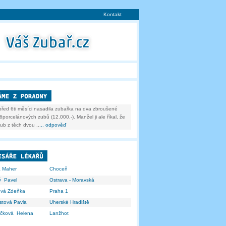
Kontakt
před 6ti měsíci nasadila zubařka na dva zbroušené
6porcelánových zubů (12.000,-). Manžel ji ale říkal, že
ub z těch dvou ...
.. odpověď
a Maher
Choceň
ý Pavel
Ostrava - Moravská
ová Zdeňka
Praha 1
stová Pavla
Uherské Hradiště
áčková Helena
Lanžhot