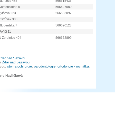
Štursova 487
566615436
Komenského 6
566627080
Tyršova 223
566533092
Ostrůvek 300
Studentská 7
566690123
Poříčí 11
U Zbrojnice 404
566662899
Žďár nad Sázavou
.
es
Žďár nad Sázavou
.
avou:
stomatochirurgie
,
parodontologie
,
ortodoncie - rovnátka
.
rie Havlíčková
.