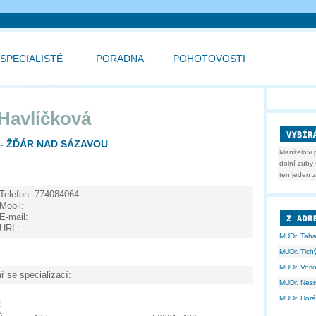
SPECIALISTÉ
PORADNA
POHOTOVOSTI
 Havlíčková
 - ŽĎÁR NAD SÁZAVOU
Manželovi 
dolní zuby 
ten jeden z
Telefon:
774084064
Mobil:
E-mail:
URL:
MUDr. Tah
MUDr. Tich
MUDr. Vorl
ř se specializací:
MUDr. Nesr
MUDr. Hor
: