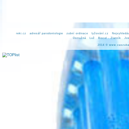
reki.cz
adresář parodontologie
zubní ordinace
lyžování.cz
Nejvyhledá
Ostružná
Luž
Biocel - Zlatník
Jos
2014 ©
www.vaszuba