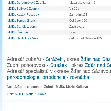
MUDr. Ouředníčková Zdeňka
Masarykovo nám. 6
MDDr. Balíková Zdeňka
Vír 201
MUDr. Kozák Rostislav
Zahradní 271
MUDr. Zeman Jindřich
Ostrůvek 300
MUDr. Čaněk Lubomír
Závišova 1
MUDr. Žák Jiří
Bory
MUDr. Havlíčková Věra
Ostrov nad Oslavou 185
Adresář zubařů -
Strážek
, okres
Žďár nad Sáz
Zubní pohotovost -
Strážek
, okres
Žďár nad S
Adresář specialistů v okrese Žďár nad Sázavo
parodontologie
,
ortodoncie - rovnátka
.
Nacházíte se na stránce:
Zubař - MUDr. Marie Kulková
.
Link:
MUDr. Marie Kulková