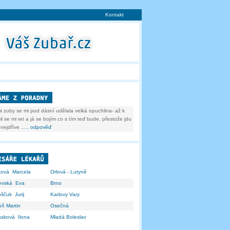
Kontakt
i zuby se mi pod dásní udělala velká opuchlina- až k
il se mi ret a já se bojím co s tím teď bude, přestože jdu
nejdříve ...
.. odpověď
ková Marcela
Orlová - Lutyně
čevská Eva
Brno
ščuk Jurij
Karlovy Vary
oň Martin
Osečná
ásková Ilona
Mladá Boleslav