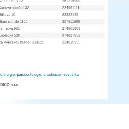
Na Pankráci 72
261215900
Karlovo náměstí 32
224961111
Bílkova 10
22322145
Staré sídliště 1100
257811608
Tenisova 981
274861909
Lhotecká 520
974827858
Za Poříčskou branou 214/12
224816355
chirurgie
,
parodontologie
,
ortodoncie - rovnátka
.
DICO s.r.o.
.