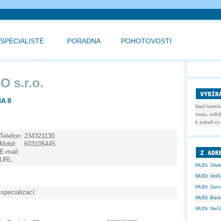
SPECIALISTÉ
PORADNA
POHOTOVOSTI
 s.r.o.
A 8
Nad horním
nosu, zvětš
k zubaři co 
Telefon:
234321130
Mobil:
603105445
E-mail:
URL:
MUDr. Sliw
MUDr. Vel
MUDr. Zano
specializací:
MUDr. Bart
MUDr. Neč