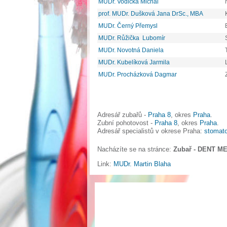
MUDr. Vodička Michal
prof. MUDr. Dušková Jana DrSc., MBA
MUDr. Černý Přemysl
MUDr. Růžička Lubomír
MUDr. Novotná Daniela
MUDr. Kubelíková Jarmila
MUDr. Procházková Dagmar
Adresář zubařů -
Praha 8
, okres
Praha
.
Zubní pohotovost -
Praha 8
, okres
Praha
.
Adresář specialistů v okrese Praha:
stomato
Nacházíte se na stránce:
Zubař - DENT ME
Link:
MUDr. Martin Blaha