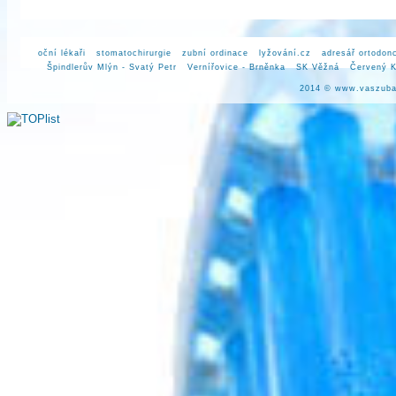
oční lékaři
stomatochirurgie
zubní ordinace
lyžování.cz
adresář ortodon
Špindlerův Mlýn - Svatý Petr
Vernířovice - Brněnka
SK Věžná
Červený K
2014 ©
www.vaszuba