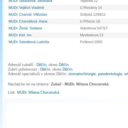
MUDr. Voráčková Jaroslava
Teplická 22
MUDr. Vojtěch Vladimír
U Plovárny 14
MUDr. Charvát Vítězslav
Sofijská 1299/11
MUDr. Charvátová Hana
U Přívozu 18
MUDr. Živná Svatava
Vokolkova 547/27
MUDr. Keil Ivo
Myslbekova 23
MUDr. Sobotková Ludmila
Poštovní 2060
Adresář zubařů -
Děčín
, okres
Děčín
.
Zubní pohotovost -
Děčín
, okres
Děčín
.
Adresář specialistů v okrese Děčín:
stomatochirurgie
,
parodontologie
,
or
Nacházíte se na stránce:
Zubař - MUDr. Milena Chocenská
.
Link:
MUDr. Milena Chocenská