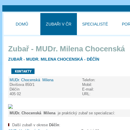
DOMŮ
ZUBAŘI V ČR
SPECIALISTÉ
PO
Zubař - MUDr. Milena Chocenská
ZUBAŘ - MUDR. MILENA CHOCENSKÁ - DĚČÍN
MUDr. Chocenská Milena
Telefon:
Divišova 850/1
Mobil:
Děčín
E-mail:
405 02
URL:
MUDr. Chocenská Milena
je praktický zubař se specializací:
Další zubaři v okrese
Děčín
: