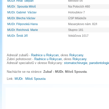
MUDr. Hnát Štěpán
Mirošov 54
MUDr. Spousta Miloš
Na Potocích 460
MUDr. Gabriel Václav
Holoubkov 7
MUDr. Blecha Václav
ÚSP Mládeže
MUDr. Filipovská Hana
Masarykovo nám. 82/I
MUDr. Reichová Marie
Stupno 181
MUDr. Šmíd Jiří
Vokáčova 1017
Adresář zubařů -
Radnice u Rokycan
, okres
Rokycany
.
Zubní pohotovost -
Radnice u Rokycan
, okres
Rokycany
.
Adresář specialistů v okrese Rokycany:
stomatochirurgie
,
parodontologi
Nacházíte se na stránce:
Zubař - MUDr. Miloš Spousta
.
Link:
MUDr. Miloš Spousta