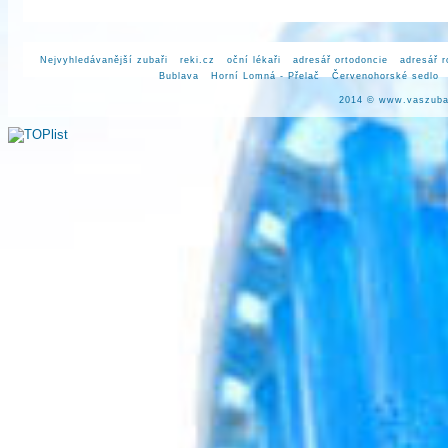
Nejvyhledávanější zubaři
reki.cz
oční lékaři
adresář ortodoncie
adresář 
Bublava
Horní Lomná - Přelač
Červenohorské sedlo
2014 ©
www.vaszuba