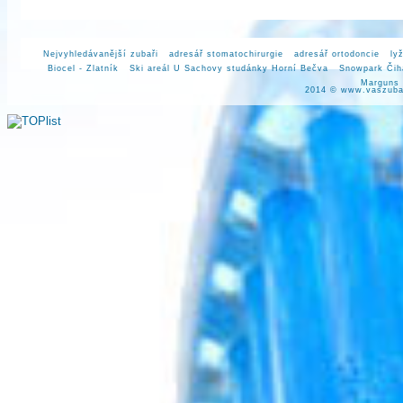
Nejvyhledávanější zubaři
adresář stomatochirurgie
adresář ortodoncie
ly
Biocel - Zlatník
Ski areál U Sachovy studánky Horní Bečva
Snowpark Čiha
Marguns
2014 ©
www.vaszuba