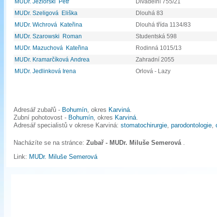
MUDr. Jeziorski Petr
Divadelní 755/21
MUDr. Szeligová Eliška
Dlouhá 83
MUDr. Wichrová Kateřina
Dlouhá třída 1134/83
MUDr. Szarowski Roman
Studentská 598
MUDr. Mazuchová Kateřina
Rodinná 1015/13
MUDr. Kramarčíková Andrea
Zahradní 2055
MUDr. Jedlinková Irena
Orlová - Lazy
Adresář zubařů -
Bohumín
, okres
Karviná
.
Zubní pohotovost -
Bohumín
, okres
Karviná
.
Adresář specialistů v okrese Karviná:
stomatochirurgie
,
parodontologie
,
Nacházíte se na stránce:
Zubař - MUDr. Miluše Semerová
.
Link:
MUDr. Miluše Semerová