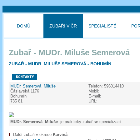
DOMŮ
ZUBAŘI V ČR
SPECIALISTÉ
PO
Zubař - MUDr. Miluše Semerová
ZUBAŘ - MUDR. MILUŠE SEMEROVÁ - BOHUMÍN
MUDr. Semerová Miluše
Telefon:
596014410
Čáslavská 1176
Mobil:
Bohumín
E-mail:
735 81
URL:
MUDr. Semerová Miluše
je praktický zubař se specializací:
Další zubaři v okrese
Karviná
: