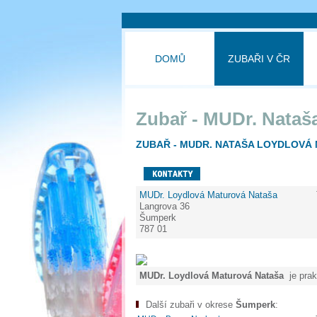
DOMŮ
ZUBAŘI V ČR
Zubař - MUDr. Nataš
ZUBAŘ - MUDR. NATAŠA LOYDLOVÁ
MUDr. Loydlová Maturová Nataša
Langrova 36
Šumperk
787 01
MUDr. Loydlová Maturová Nataša
je prak
Další zubaři v okrese
Šumperk
: