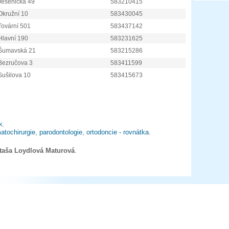
Jesenická 49
583210415
Okružní 10
583430045
Tovární 501
583437142
Hlavní 190
583231625
Šumavská 21
583215286
Bezručova 3
583411599
Sušilova 10
583415673
k
.
atochirurgie
,
parodontologie
,
ortodoncie - rovnátka
.
ataša Loydlová Maturová
.