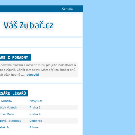
Kontakt
 odvrtala plombu z mrtvého zubu pro jeho bolestivost a
ez výplně. Zánět tam nebyl. Mám přijít za čtrnáct dnů.
ub však hodně ...
.. odpověď
 Miroslav
Nový Bor
áček Vojtěch
Praha 1
ková Marie
Praha 4
lová Stanislav
Letohrad
liak Jan
Přerov