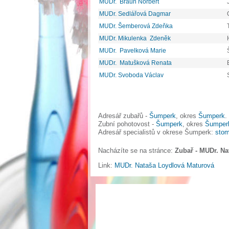
MUDr. Braun Norbert
MUDr. Sedlářová Dagmar
MUDr. Šemberová Zdeňka
MUDr. Mikulenka Zdeněk
MUDr. Pavelková Marie
MUDr. Matušková Renata
MUDr. Svoboda Václav
Adresář zubařů -
Šumperk
, okres
Šumperk
.
Zubní pohotovost -
Šumperk
, okres
Šumper
Adresář specialistů v okrese Šumperk:
stom
Nacházíte se na stránce:
Zubař - MUDr. N
Link:
MUDr. Nataša Loydlová Maturová