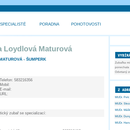
SPECIALISTÉ
PORADNA
POHOTOVOSTI
a Loydlová Maturová
 MATUROVÁ - ŠUMPERK
Zubařka mi
ponechala b
Odvrtaný z
Telefon:
583216356
Mobil:
E-mail:
URL:
MUDr. Pelc
MUDr. Slez
MUDr. Máš
tický zubař se specializací:
MUDr. Dung
MUDr. Hanu