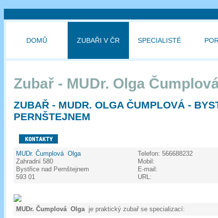
DOMŮ
ZUBAŘI V ČR
SPECIALISTÉ
PO
Zubař - MUDr. Olga Čumplov
ZUBAŘ - MUDR. OLGA ČUMPLOVÁ - BYS
PERNŠTEJNEM
MUDr. Čumplová Olga
Telefon:
566688232
Zahradní 580
Mobil:
Bystřice nad Pernštejnem
E-mail:
593 01
URL:
MUDr. Čumplová Olga
je praktický zubař se specializací: