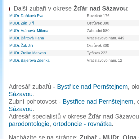
Další zubaři v okrese
Žďár nad Sázavou
:
MUDr. Daňková Eva
Rovečné 176
MUDr. Žák Jiří
Ostrůvek 300
MUDr. Vránová Milena
Zahradní 580
MUDr. Bártová Hana
Vratislavovo nám. 449
MUDr. Žák Jiří
Ostrůvek 300
MUDr. Zreika Marwan
Tyršova 223
MUDr. Bajerová Zdeňka
Vratislavovo nám. 12
Adresář zubařů -
Bystřice nad Pernštejnem
, o
Sázavou
.
Zubní pohotovost -
Bystřice nad Pernštejnem
,
Sázavou
.
Adresář specialistů v okrese Žďár nad Sázavo
parodontologie
,
ortodoncie - rovnátka
.
Nacházíte se na stránce:
Zubař - MUDr. Olg