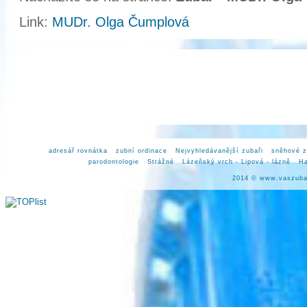
Link:
MUDr. Olga Čumplová
adresář rovnátka
zubní ordinace
Nejvyhledávanější zubaři
sněhové z
parodontologie
Strážné
Lázeňský vrch - Lipová - lázně
H
2014 ©
www.vaszuba