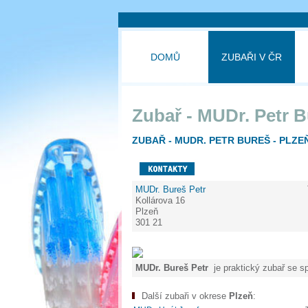
DOMŮ
ZUBAŘI V ČR
Zubař - MUDr. Petr 
ZUBAŘ - MUDR. PETR BUREŠ - PLZE
MUDr. Bureš Petr
Kollárova 16
Plzeň
301 21
MUDr. Bureš Petr
je praktický zubař se sp
Další zubaři v okrese
Plzeň
: