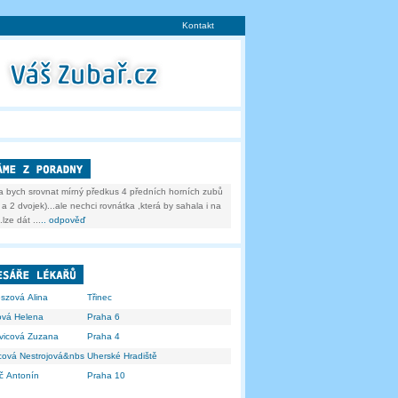
Kontakt
a bych srovnat mírný předkus 4 předních horních zubů
a 2 dvojek)...ale nechci rovnátka ,která by sahala i na
.lze dát ...
.. odpověď
eszová Alina
Třinec
ová Helena
Praha 6
vicová Zuzana
Praha 4
icová Nestrojová&nbs
Uherské Hradiště
č Antonín
Praha 10