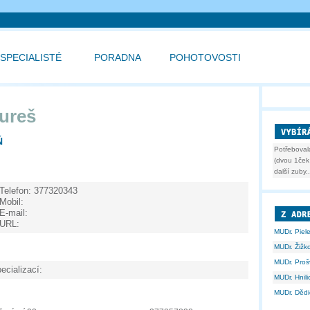
SPECIALISTÉ
PORADNA
POHOTOVOSTI
Bureš
Ň
Potřeboval
(dvou 1ček 
další zuby..
Telefon:
377320343
Mobil:
E-mail:
URL:
MUDr. Piel
MUDr. Žižk
MUDr. Proš
ecializací:
MUDr. Hnil
MUDr. Dědi