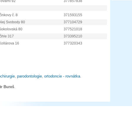
Tovární 92
377857838
Žinkovy č. 8
371593155
Alej Svobody 80
377104729
Sokolovská 80
377521018
Žihle 317
373395210
Kollárova 16
377320343
chirurgie
,
parodontologie
,
ortodoncie - rovnátka
.
tr Bureš
.