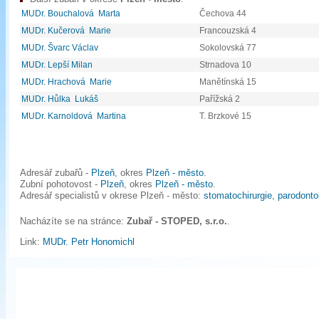
MUDr. Bouchalová Marta
Čechova 44
MUDr. Kučerová Marie
Francouzská 4
MUDr. Švarc Václav
Sokolovská 77
MUDr. Lepší Milan
Strnadova 10
MUDr. Hrachová Marie
Manětínská 15
MUDr. Hůlka Lukáš
Pařížská 2
MUDr. Karnoldová Martina
T. Brzkové 15
Adresář zubařů -
Plzeň
, okres
Plzeň - město
.
Zubní pohotovost -
Plzeň
, okres
Plzeň - město
.
Adresář specialistů v okrese Plzeň - město:
stomatochirurgie
,
parodonto
Nacházíte se na stránce:
Zubař - STOPED, s.r.o.
.
Link:
MUDr. Petr Honomichl