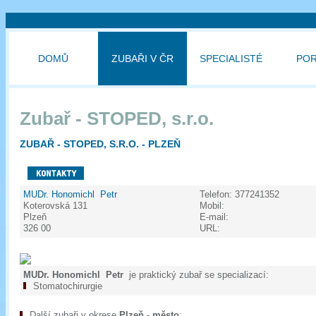
DOMŮ
ZUBAŘI V ČR
SPECIALISTÉ
PO
Zubař - STOPED, s.r.o.
ZUBAŘ - STOPED, S.R.O. - PLZEŇ
MUDr. Honomichl Petr
Telefon:
377241352
Koterovská 131
Mobil:
Plzeň
E-mail:
326 00
URL:
MUDr. Honomichl Petr
je praktický zubař se specializací:
Stomatochirurgie
Další zubaři v okrese
Plzeň - město
: