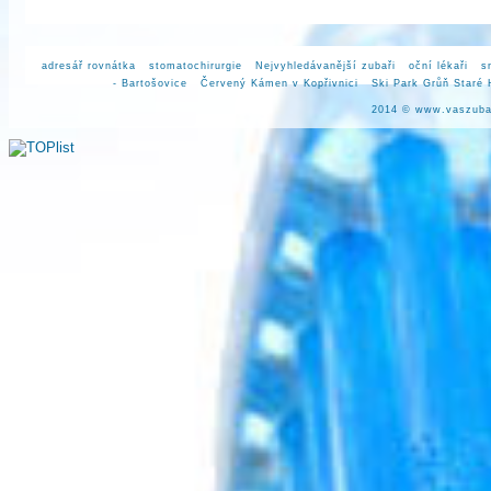
adresář rovnátka
stomatochirurgie
Nejvyhledávanější zubaři
oční lékaři
s
- Bartošovice
Červený Kámen v Kopřivnici
Ski Park Grůň Staré
2014 ©
www.vaszuba