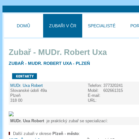
DOMŮ
ZUBAŘI V ČR
SPECIALISTÉ
PO
Zubař - MUDr. Robert Uxa
ZUBAŘ - MUDR. ROBERT UXA - PLZEŇ
MUDr. Uxa Robert
Telefon:
377320241
Slovanské údolí 49a
Mobil:
602661315
Plzeň
E-mail:
318 00
URL:
MUDr. Uxa Robert
je praktický zubař se specializací:
Další zubaři v okrese
Plzeň - město
: