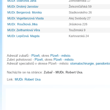
MUDr. Švarcová Jana
Živnostenská 17
MUDr. Drobný Jaroslav
Železničářská 59
MUDr. Bergerová Monika
Sladkovského 26
MUDr. Vogeltanzová Vlasta
Alej Svobody 27
MUDr. Roučková Jitka
Jiráskova 226
MUDr. Zeithamlová Věra
Toužimská 9
MUDr. Lepičová Magda
Karlovarská 24
Adresář zubařů -
Plzeň
, okres
Plzeň - město
.
Zubní pohotovost -
Plzeň
, okres
Plzeň - město
.
Adresář specialistů v okrese Plzeň - město:
stomatochirurgie
,
parodonto
Nacházíte se na stránce:
Zubař - MUDr. Robert Uxa
.
Link:
MUDr. Robert Uxa