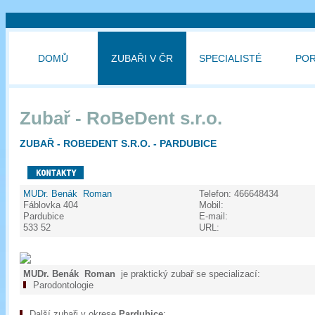
DOMŮ
ZUBAŘI V ČR
SPECIALISTÉ
PO
Zubař - RoBeDent s.r.o.
ZUBAŘ - ROBEDENT S.R.O. - PARDUBICE
MUDr. Benák Roman
Telefon:
466648434
Fáblovka 404
Mobil:
Pardubice
E-mail:
533 52
URL:
MUDr. Benák Roman
je praktický zubař se specializací:
Parodontologie
Další zubaři v okrese
Pardubice
: