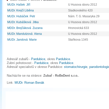
MUDr. Hašek Jiří
U Husova sboru 2012
MUDr. Krejčí Liběna
Sladkovského 420
MUDr. Hubáček Petr
Nám. T. G. Masaryka 29
MUDr. Kubášková Jitka
U Husova sboru 2012
MDDr. Brejčáková Zuzana
Hronovická 633
MUDr. Mandutzová Alena
U Husova sboru 2012
MUDr. Jandová Marie
Staňkova 1345
Adresář zubařů -
Pardubice
, okres
Pardubice
.
Zubní pohotovost -
Pardubice
, okres
Pardubice
.
Adresář specialistů v okrese Pardubice:
stomatochirurgie
,
parodontologi
Nacházíte se na stránce:
Zubař - RoBeDent s.r.o.
.
Link:
MUDr. Roman Benák