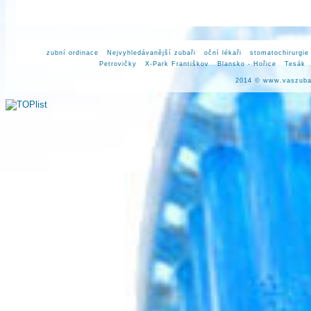
zubní ordinace
Nejvyhledávanější zubaři
oční lékaři
stomatochirurgie
Petrovičky
X-Park Františkov
Blansko - Hořice
Tesák
2014 ©
www.vaszuba