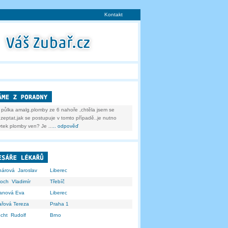
Kontakt
 půlka amalg.plomby ze 6 nahoře ,chtěla jsem se
zeptat,jak se postupuje v tomto případě..je nutno
bytek plomby ven? Je ...
.. odpověď
nárová Jaroslav
Liberec
och Vladimír
Třebíč
anová Eva
Liberec
řová Tereza
Praha 1
echt Rudolf
Brno