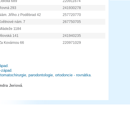
Lidická 689
220911674
Rovná 293
241930278
Nám. Jiřího z Poděbrad 42
257720770
Květnové nám. 7
267750705
Mládeže 1184
Jílovská 141
241940235
Za Kovárnou 66
220971029
ápad
.
-západ
.
tomatochirurgie
,
parodontologie
,
ortodoncie - rovnátka
.
ndra Jeriová
.