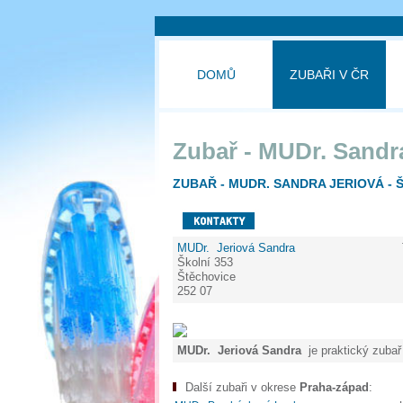
DOMŮ
ZUBAŘI V ČR
Zubař - MUDr. Sandr
ZUBAŘ - MUDR. SANDRA JERIOVÁ - 
MUDr. Jeriová Sandra
Školní 353
Štěchovice
252 07
MUDr. Jeriová Sandra
je praktický zubař
Další zubaři v okrese
Praha-západ
: