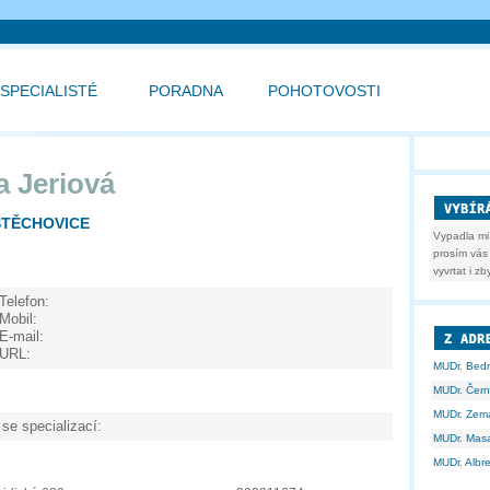
SPECIALISTÉ
PORADNA
POHOTOVOSTI
a Jeriová
ŠTĚCHOVICE
Vypadla mi
prosím vás 
vyvrtat i z
Telefon:
Mobil:
E-mail:
URL:
MUDr. Bed
MUDr. Čern
MUDr. Zem
 se specializací:
MUDr. Masa
MUDr. Albr