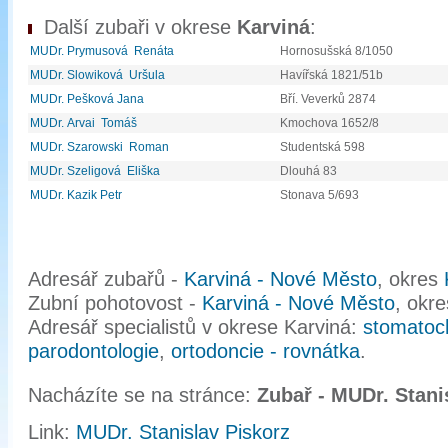
Další zubaři v okrese
Karviná
:
MUDr. Prymusová Renáta
Hornosušská 8/1050
MUDr. Slowiková Uršula
Havířská 1821/51b
MUDr. Pešková Jana
Bří. Veverků 2874
MUDr. Arvai Tomáš
Kmochova 1652/8
MUDr. Szarowski Roman
Studentská 598
MUDr. Szeligová Eliška
Dlouhá 83
MUDr. Kazik Petr
Stonava 5/693
Adresář zubařů -
Karviná - Nové Město
, okres
Zubní pohotovost -
Karviná - Nové Město
, okr
Adresář specialistů v okrese Karviná:
stomatoch
parodontologie
,
ortodoncie - rovnátka
.
Nacházíte se na stránce:
Zubař - MUDr. Stani
Link:
MUDr. Stanislav Piskorz