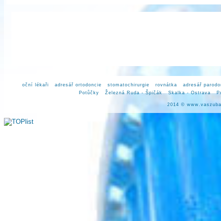
oční lékaři
adresář ortodoncie
stomatochirurgie
rovnátka
adresář parodo
Potůčky
Železná Ruda - Špičák
Skalka - Ostrava
P
2014 ©
www.vaszuba