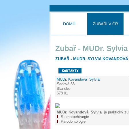
DOMŮ
ZUBAŘI V ČR
Zubař - MUDr. Sylvi
ZUBAŘ - MUDR. SYLVIA KOVANDOVÁ
MUDr. Kovandová Sylvia
Sadová 33
Blansko
678 01
MUDr. Kovandová Sylvia
je praktický zu
Stomatochirurgie
Parodontologie