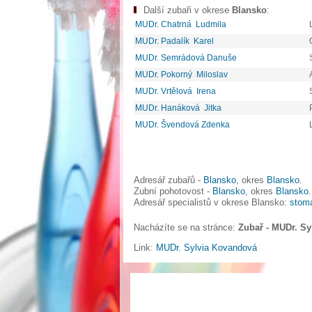
Další zubaři v okrese
Blansko
:
MUDr. Chatrná Ludmila
MUDr. Padalík Karel
MUDr. Semrádová Danuše
MUDr. Pokorný Miloslav
MUDr. Vrtělová Irena
MUDr. Hanáková Jitka
MUDr. Švendová Zdenka
Adresář zubařů -
Blansko
, okres
Blansko
.
Zubní pohotovost -
Blansko
, okres
Blansko
.
Adresář specialistů v okrese Blansko:
stoma
Nacházíte se na stránce:
Zubař - MUDr. S
Link:
MUDr. Sylvia Kovandová