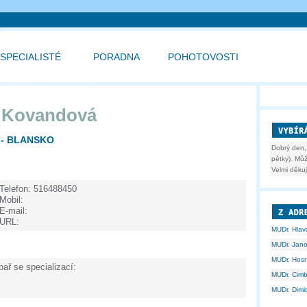
SPECIALISTÉ
PORADNA
POHOTOVOSTI
a Kovandová
 - BLANSKO
Dobrý den,
pětky). Můž
Velmi děkuj
Telefon:
516488450
Mobil:
E-mail:
URL:
MUDr. Hlav
MUDr. Jan
MUDr. Hos
bař se specializací:
MUDr. Cim
MUDr. Dimi