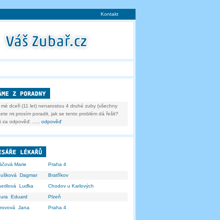
Kontakt
 mé dceři (11 let) nenarostou 4 druhé zuby (všechny
ete mi prosím poradit, jak se tento problém dá řešit?
i za odpověď. ...
.. odpověď
áčová Marie
Praha 4
oušková Dagmar
Bratříkov
nedlová Luďka
Chodov u Karlových
bura Eduard
Plzeň
trovová Jana
Praha 4