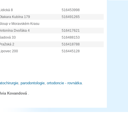
Lidická 8
516453998
Otakara Kubína 179
516491265
Sloup v Moravském Krasu
Antonína Dvořáka 4
516417621
Sadová 33
516488153
Pražská 2
516418788
Lipovec 200
516445128
tochirurgie
,
parodontologie
,
ortodoncie - rovnátka
.
ylvia Kovandová
.