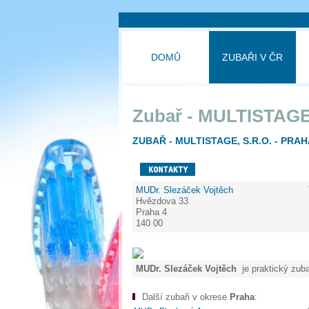
DOMŮ
ZUBAŘI V ČR
Zubař - MULTISTAGE,
ZUBAŘ - MULTISTAGE, S.R.O. - PRAH
MUDr. Slezáček Vojtěch
Hvězdova 33
Praha 4
140 00
MUDr. Slezáček Vojtěch
je praktický zuba
Další zubaři v okrese
Praha
: