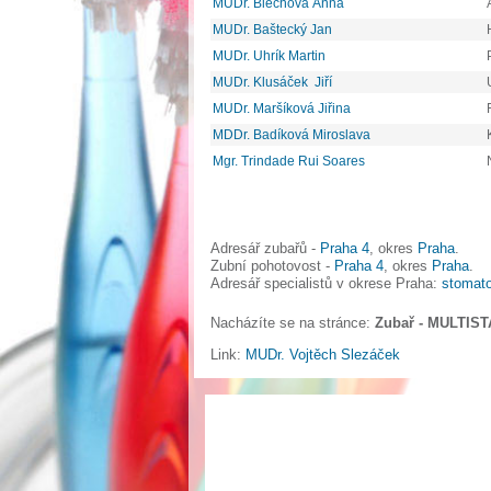
MUDr. Blechová Anna
MUDr. Baštecký Jan
MUDr. Uhrík Martin
MUDr. Klusáček Jiří
MUDr. Maršíková Jiřina
MDDr. Badíková Miroslava
Mgr. Trindade Rui Soares
Adresář zubařů -
Praha 4
, okres
Praha
.
Zubní pohotovost -
Praha 4
, okres
Praha
.
Adresář specialistů v okrese Praha:
stomato
Nacházíte se na stránce:
Zubař - MULTISTA
Link:
MUDr. Vojtěch Slezáček