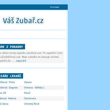
Kontakt
 měsíci mi byl zaplněn otevřený zub. Po zaplnění cítím
na již přeléčený zub. Moje zubařka mi ukazuje snímek,
lnění,že ...
.. odpověď
říková Petra
Opava
eráková Dagmar
Ostrava - Bělský L
k Jiří
Plzeň
řáková Helena
Otrokovice
ná Dana
Uherský Brod