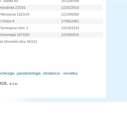
A. Staška 80
261006568
Holušická 2253/1
222522910
Pštrossova 1923/10
221595000
U Hráze 6
274822461
Flemingovo nám. 2
220183333
Klimentská 1974/20
221890534
Na Dlouhém lánu 563/11
chirurgie
,
parodontologie
,
ortodoncie - rovnátka
.
GE, s.r.o.
.