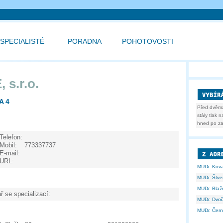
SPECIALISTÉ
PORADNA
POHOTOVOSTI
 s.r.o.
A 4
Před dvěma
stály tlak 
hned po zap
Telefon:
Mobil:
773337737
E-mail:
URL:
MUDr. Kova
MUDr. Štv
MUDr. Blaže
ř se specializací:
MUDr. Dvo
MUDr. Čer