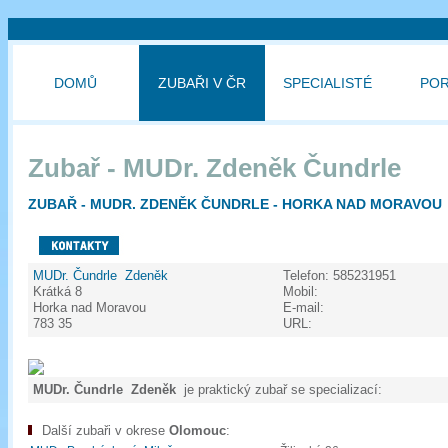
DOMŮ
ZUBAŘI V ČR
SPECIALISTÉ
PO
Zubař - MUDr. Zdeněk Čundrle
ZUBAŘ - MUDR. ZDENĚK ČUNDRLE - HORKA NAD MORAVOU
MUDr. Čundrle Zdeněk
Telefon:
585231951
Krátká 8
Mobil:
Horka nad Moravou
E-mail:
783 35
URL:
MUDr. Čundrle Zdeněk
je praktický zubař se specializací:
Další zubaři v okrese
Olomouc
: