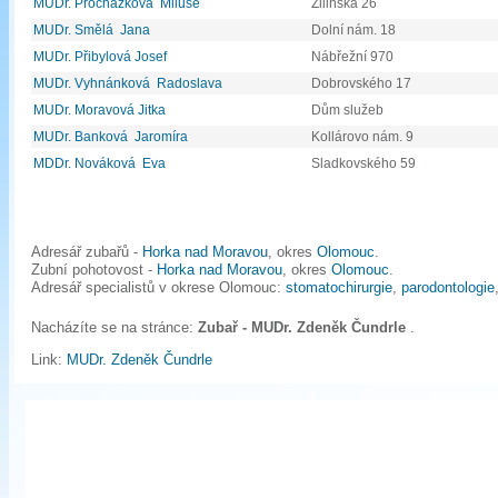
MUDr. Procházková Miluše
Žilinská 26
MUDr. Smělá Jana
Dolní nám. 18
MUDr. Přibylová Josef
Nábřežní 970
MUDr. Vyhnánková Radoslava
Dobrovského 17
MUDr. Moravová Jitka
Dům služeb
MUDr. Banková Jaromíra
Kollárovo nám. 9
MDDr. Nováková Eva
Sladkovského 59
Adresář zubařů -
Horka nad Moravou
, okres
Olomouc
.
Zubní pohotovost -
Horka nad Moravou
, okres
Olomouc
.
Adresář specialistů v okrese Olomouc:
stomatochirurgie
,
parodontologie
Nacházíte se na stránce:
Zubař - MUDr. Zdeněk Čundrle
.
Link:
MUDr. Zdeněk Čundrle