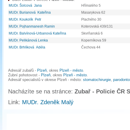
MUDr. Šolcová Jana
Hřímalého 5
MUDr. Burianová Kateřina
Masarykova 62
MUDr. Koukolík Petr
Plachého 30
MUDr. Pojhanmanesh Ramin
Koterovská 439/131
MUDr. Balvínová-Urbanová Kateřina
Skvrňanská 6
MUDr. Pelikánová Lenka
Koperníkova 59
MUDr. Brhlíková Adéla
Čechova 44
Adresář zubařů -
Plzeň
, okres
Plzeň - město
.
Zubní pohotovost -
Plzeň
, okres
Plzeň - město
.
Adresář specialistů v okrese Plzeň - město:
stomatochirurgie
,
parodonto
Nacházíte se na stránce:
Zubař - Policie ČR 
Link:
MUDr. Zdeněk Malý