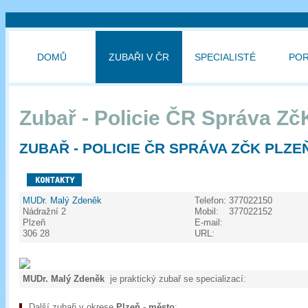
DOMŮ
ZUBAŘI V ČR
SPECIALISTÉ
PO
Zubař - Policie ČR Správa Zč
ZUBAŘ - POLICIE ČR SPRÁVA ZČK PLZEŇ
MUDr. Malý Zdeněk
Telefon:
377022150
Nádražní 2
Mobil:
377022152
Plzeň
E-mail:
306 28
URL:
MUDr. Malý Zdeněk
je praktický zubař se specializací:
Další zubaři v okrese
Plzeň - město
: