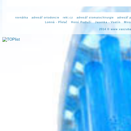
rovnátka
adresář ortodoncie
reki.cz
adresář stomatochirurgie
adresář 
Lomná - Přelač
Horní Podluží
Jasenka - Vsetín
Miro
2014 ©
www.vaszuba