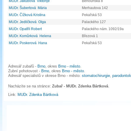
MUDr. Jakubová Viktorije
Běhounská 8
MUDr. Šubertová Mária
Merhautova 142
MUDr. Čížková Kristina
Pekařská 53
MUDr. Jedličková Olga
Palackého 127
MUDr. Opatřil Robert
Palackého nám. 1092/19a
MUDr. Komůrková Helena
Březová 1
MUDr. Poskerová Hana
Pekařská 53
Adresář zubařů -
Brno
, okres
Brno - město
.
Zubní pohotovost -
Brno
, okres
Brno - město
.
Adresář specialistů v okrese Brno - město:
stomatochirurgie
,
parodontol
Nacházíte se na stránce:
Zubař - MUDr. Zdenka Bártková
.
Link:
MUDr. Zdenka Bártková