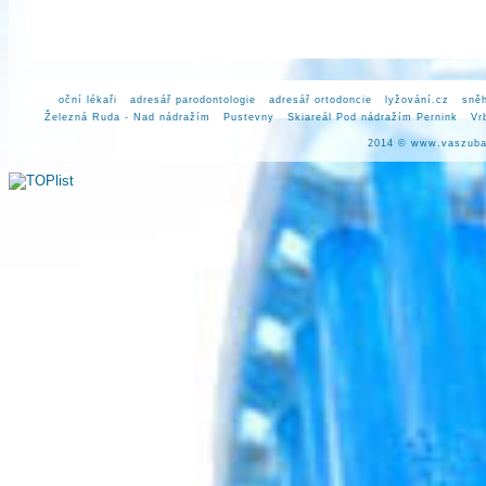
oční lékaři
adresář parodontologie
adresář ortodoncie
lyžování.cz
sněh
Železná Ruda - Nad nádražím
Pustevny
Skiareál Pod nádražím Pernink
Vr
2014 ©
www.vaszuba