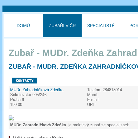
DOMŮ
ZUBAŘI V ČR
SPECIALISTÉ
PO
Zubař - MUDr. Zdeňka Zahra
ZUBAŘ - MUDR. ZDEŇKA ZAHRADNÍČKOV
MUDr. Zahradníčková Zdeňka
Telefon:
284818014
Sokolovská 905/246
Mobil:
Praha 9
E-mail:
190 00
URL:
MUDr. Zahradníčková Zdeňka
je praktický zubař se specializací:
Další zubaři v okrese
Praha
: