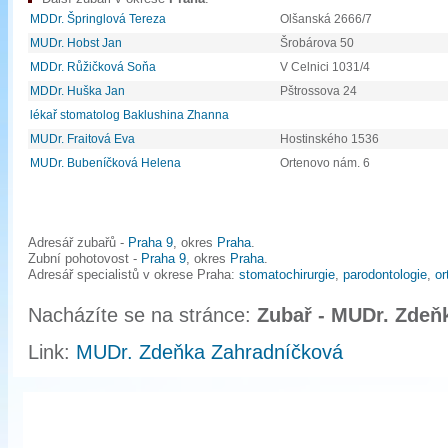
MDDr. Špringlová Tereza
Olšanská 2666/7
MUDr. Hobst Jan
Šrobárova 50
MDDr. Růžičková Soňa
V Celnici 1031/4
MDDr. Huška Jan
Pštrossova 24
lékař stomatolog Baklushina Zhanna
MUDr. Fraitová Eva
Hostinského 1536
MUDr. Bubeníčková Helena
Ortenovo nám. 6
Adresář zubařů -
Praha 9
, okres
Praha
.
Zubní pohotovost -
Praha 9
, okres
Praha
.
Adresář specialistů v okrese Praha:
stomatochirurgie
,
parodontologie
,
or
Nacházíte se na stránce:
Zubař - MUDr. Zdeň
Link:
MUDr. Zdeňka Zahradníčková