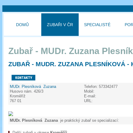
DOMŮ
ZUBAŘI V ČR
SPECIALISTÉ
PO
Zubař - MUDr. Zuzana Plesní
ZUBAŘ - MUDR. ZUZANA PLESNÍKOVÁ -
MUDr. Plesníková Zuzana
Telefon:
573342477
Husovo nám. 426/3
Mobil:
Kroměříž
E-mail:
767 01
URL:
MUDr. Plesníková Zuzana
je praktický zubař se specializací:
Další zubaři v okrese
Kroměříž
: