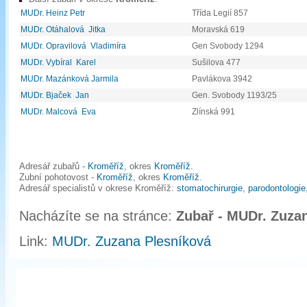
MUDr. Heinz Petr
Třída Legií 857
MUDr. Otáhalová Jitka
Moravská 619
MUDr. Opravilová Vladimíra
Gen Svobody 1294
MUDr. Vybíral Karel
Sušilova 477
MUDr. Mazánková Jarmila
Pavlákova 3942
MUDr. Bjaček Jan
Gen. Svobody 1193/25
MUDr. Malcová Eva
Zlínská 991
Adresář zubařů -
Kroměříž
, okres
Kroměříž
.
Zubní pohotovost -
Kroměříž
, okres
Kroměříž
.
Adresář specialistů v okrese Kroměříž:
stomatochirurgie
,
parodontologie
Nacházíte se na stránce:
Zubař - MUDr. Zuza
Link:
MUDr. Zuzana Plesníková