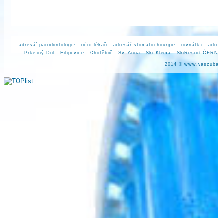
adresář parodontologie
oční lékaři
adresář stomatochirurgie
rovnátka
adr
Prkenný Důl
Filipovice
Chotěboř - Sv. Anna
Ski Klema
SkiResort ČER
2014 ©
www.vaszuba